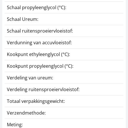
Schaal propyleenglycol (°C):
y
Schaal Ureum:
y
Schaal ruitensproeiervloeistof:
y
Verdunning van accuvloeistof:
0
Kookpunt ethyleenglycol (°C):
1
Kookpunt propyleenglycol (°C):
1
Verdeling van ureum:
0
Verdeling ruitensproeiervloeistof:
5
Totaal verpakkingsgewicht:
5
Verzendmethode:
P
Meting:
1