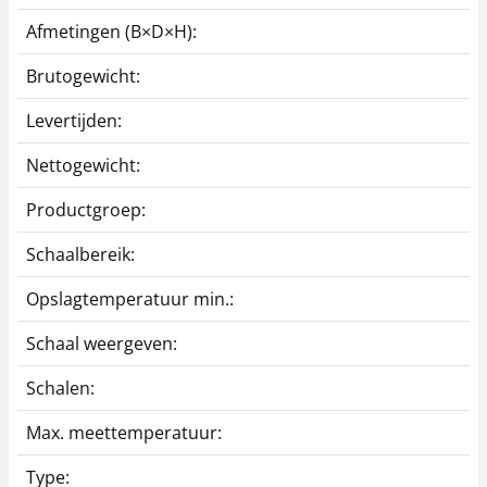
Afmetingen (B×D×H):
1
Brutogewicht:
0
Levertijden:
1
Nettogewicht:
0
Productgroep:
A
Schaalbereik:
-
Opslagtemperatuur min.:
-
Schaal weergeven:
A
Schalen:
E
Max. meettemperatuur:
3
Type:
H