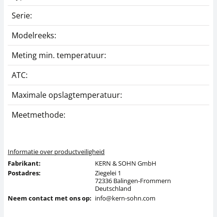
Serie:
O
Modelreeks:
O
Meting min. temperatuur:
1
ATC:
J
Maximale opslagtemperatuur:
4
Meetmethode:
L
Informatie over productveiligheid
Fabrikant:
KERN & SOHN GmbH
Postadres:
Ziegelei 1
72336 Balingen-Frommern
Deutschland
Neem contact met ons op:
info@kern-sohn.com