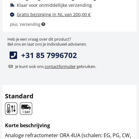
Klaar voor onmiddellijke verzending
Gratis bezorging in NL van 200,00 €
plus. Verzending
Heb je een vraag over dit product?
Bel ons en laat ons je individueel adviseren.
+31 85 7996702
Vloeistof KERN ORA-
A1010
Je kunt ook ons
contactformulier
gebruiken.
22,50 €
27,22 € incl. btw.
Standard
Korte beschrijving
Analoge refractometer ORA 4UA (schalen: EG, PG, CW,