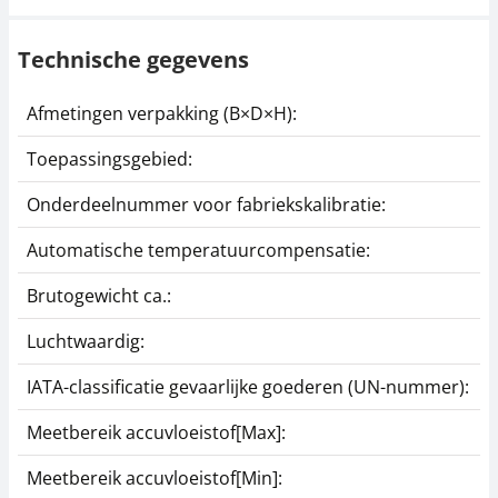
Technische gegevens
Afmetingen verpakking (B×D×H):
2
Toepassingsgebied:
Onderdeelnummer voor fabriekskalibratie:
9
Automatische temperatuurcompensatie:
y
Brutogewicht ca.:
0
Luchtwaardig:
j
IATA-classificatie gevaarlijke goederen (UN-nummer):
G
Meetbereik accuvloeistof[Max]:
1
Meetbereik accuvloeistof[Min]:
1