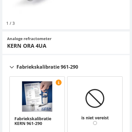
Hangende weegschalen
Orgelschalen
Weegschaal inclusief software
Spannings- en compressiebelastingcellen
Videomicroscopen
Suiker
Newton-gewichten
Geluidsniveaumeter
Overig
1
/
3
Kraanweegschalen
Accessoires
Trekapparaten
Externe verlichting
Universele toepassingen
Kleurmeting
Analoge refractometer
Bankweegschaal
Microscoop camera's
Accessoires
KERN ORA 4UA
Accessoires
Fabriekskalibratie 961-290
is niet vereist
Fabriekskalibratie
KERN 961-290