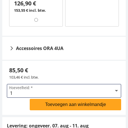
126,90 €
153,55 € incl. btw.
Accessoires ORA 4UA
85,50 €
103,46 € incl. btw.
Hoeveelheid:
Leren etui ORA-A2103
Prismadeksel ORA-
A1101
Toevoegen aan winkelmandje
22,50 €
22,50 €
27,22 € incl. btw.
27,22 € incl. btw.
Levering: ongeveer.
07. aug - 11. aug