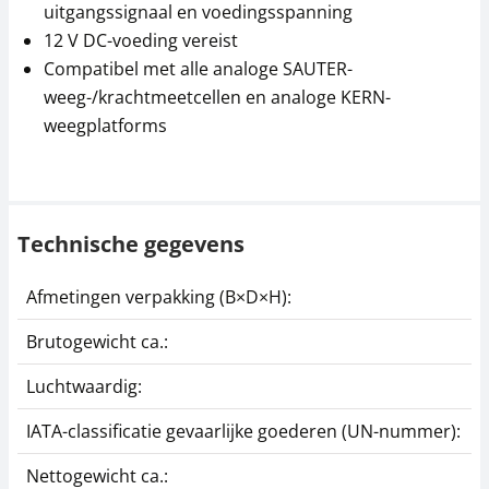
uitgangssignaal en voedingsspanning
12 V DC-voeding vereist
Compatibel met alle analoge SAUTER-
weeg-/krachtmeetcellen en analoge KERN-
weegplatforms
Technische gegevens
Afmetingen verpakking (B×D×H):
1
Brutogewicht ca.:
0
Luchtwaardig:
j
IATA-classificatie gevaarlijke goederen (UN-nummer):
G
Nettogewicht ca.:
0