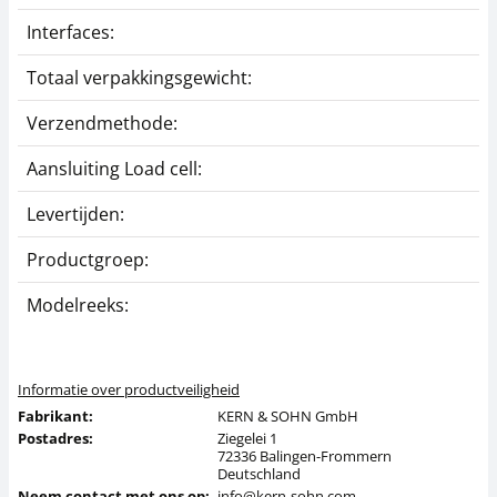
Interfaces:
A
Totaal verpakkingsgewicht:
1
Verzendmethode:
P
Aansluiting Load cell:
4
Levertijden:
1
Productgroep:
Z
Modelreeks:
C
Informatie over productveiligheid
Fabrikant:
KERN & SOHN GmbH
Postadres:
Ziegelei 1
72336 Balingen-Frommern
Deutschland
Neem contact met ons op:
info@kern-sohn.com