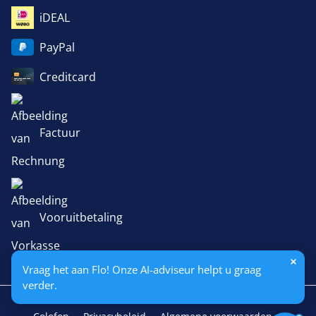
iDEAL
PayPal
Creditcard
Factuur
Vooruitbetaling
Vraag het aan Flo! Onze AI-adviseur helpt u graag
verder.