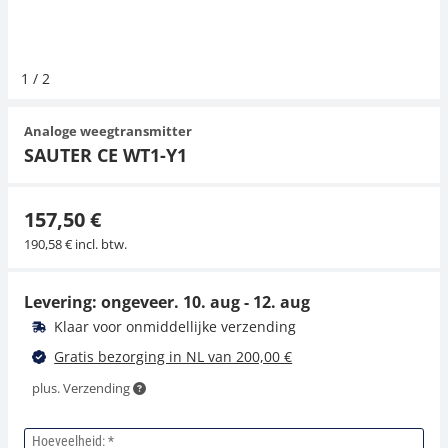
Hangende weegschalen
Orgelschalen
Weegschaal inclusief software
Spannings- en compressiebelastingcellen
Videomicroscopen
Toepassingen voor experts
Suiker
Newton-gewichten
Overig
1
/
2
Kraanweegschalen
Accessoires
Trekapparaten
Externe verlichting
Universele toepassingen
Analoge weegtransmitter
Bankweegschaal
Microscoop camera's
SAUTER CE WT1-Y1
Accessoires
157,50 €
190,58 € incl. btw.
Levering: ongeveer.
10. aug - 12. aug
Klaar voor onmiddellijke verzending
Gratis bezorging in NL van 200,00 €
plus. Verzending
Hoeveelheid: