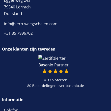
Eggenweg 24a
79540 Lörrach
Duitsland
info@kern-weegschalen.com
+31 85 7996702
Onze klanten zijn tevreden
4.9 van 5
4.9 / 5
Sterren
80 Beoordelingen over basenio.de
wordt in een nieuw venster 
Informatie
Colofon