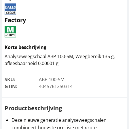
Antivibratieplaat
Thermoprinter KERN
KERN YPS-04
YKH-01
Factory
684,00 €
378,00 €
827,64 € incl. btw.
457,38 € incl. btw.
Korte beschrijving
Analyseweegschaal ABP 100-5M, Weegbereik 135 g,
afleesbaarheid 0,00001 g
SKU:
ABP 100-5M
GTIN:
4045761250314
Dot-matrix-printer
Ionisator KERN ABP-
KERN YKG-01
A01
Productbeschrijving
531,00 €
1.791,00 €
642,51 € incl. btw.
2.167,11 € incl. btw.
Deze nieuwe generatie analyseweegschalen
combineert hoogste precisie met grote