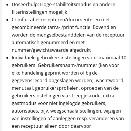
Set voor de
Thermoprinter KERN
Doseerhulp: Hoge-stabiliteitsmodus en andere
dichtheidsbepaling
YKC-01
filterinstellingen mogelijk
KERN YDB-03
279,00 €
Comfortabel recepteren/documenteren met
342,00 €
337,59 € incl. btw.
gecombineerde tarra- /print functie. Bovendien
413,82 € incl. btw.
worden de mengselbestanddelen van de receptuur
automatisch genummerd en met
nummer/gewichtswaarde afgedrukt
Individuele gebruikersinstellingen voor maximaal 10
gebruikers: Gebruikersnaam-/nummer (kan voor
elke handeling geprint worden of bij de
gegevensrecord opgeslagen worden), wachtwoord,
menutaal, gebruikersprofielen, oproepen van de
Antivibratie tafel YPS-
Stekkeradapter KERN
gebruikersinstellingen via streepjescode, extra
03
YKA-42
gastmodus voor niet ingelogde gebruikers,
891,00 €
81,00 €
autorisaties, bijv. weegschaalafstellingen, wijzigen
1.078,11 € incl. btw.
98,01 € incl. btw.
van instellingen of aanleggen resp. veranderen van
een receptuur alleen door daarvoor