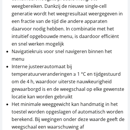
weegbereiken. Dankzij de nieuwe single-cell
generatie wordt het weegresultaat weergegeven in
een fractie van de tijd die andere apparaten
daarvoor nodig hebben. In combinatie met het
intuïtief opgebouwde menu, is daardoor efficiënt
en snel werken mogelijk
Stofhoes YBA-A06S05
Stofhoes KERN ABS-
Navigatiekruis voor snel navigeren binnen het
A08
menu
49,50 €
28,80 €
Interne justeerautomaat bij
59,89 € incl. btw.
34,85 € incl. btw.
temperatuurveranderingen ≥ 1 °C en tijdgestuurd
om de 4 h, waardoor uiterste nauwkeurigheid
gewaarborgd is en de weegschaal op elke gewenste
locatie kan worden gebruikt
Het minimale weeggewicht kan handmatig in het
toestel worden opgeslagen of automatisch worden
berekend. Bij wegingen onder deze waarde geeft de
weegschaal een waarschuwing af