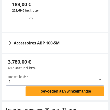
189,00 €
228,69 € incl. btw.
Accessoires ABP 100-5M
3.780,00 €
4.573,80 € incl. btw.
Hoeveelheid:
Interfacekabel MLB-
Stofhoes YBA-A06
A05
Toevoegen aan winkelmandje
31,50 €
45,00 €
38,12 € incl. btw.
54,45 € incl. btw.
Levering: ongeveer.
10. aug - 12. aug