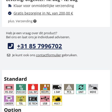
Klaar voor onmiddellijke verzending
Gratis bezorging in NL van 200,00 €
plus. Verzending
Heb je een vraag over dit product?
Bel ons en laat ons je individueel adviseren.
+31 85 7996702
USB 2.0-kabel DBS-
Antivibratieplaat
A04
KERN YPS-05
Je kunt ook ons
contactformulier
gebruiken.
25,20 €
882,00 €
30,49 € incl. btw.
1.067,22 € incl. btw.
Standard
Option