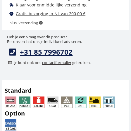
Klaar voor onmiddellijke verzending
Gratis bezorging in NL van 200,00 €
plus. Verzending
Heb je een vraag over dit product?
Bel ons en laat ons je individueel adviseren.
+31 85 7996702
Ionisator KERN ABP-
Ionisator KERN YBI-
A01
01A
Je kunt ook ons
contactformulier
gebruiken.
1.791,00 €
765,00 €
2.167,11 € incl. btw.
925,65 € incl. btw.
Standard
Option