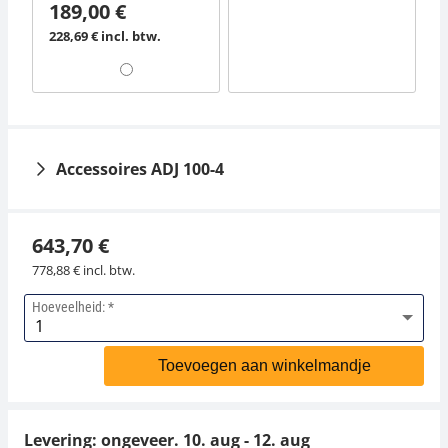
189,00 €
228,69 € incl. btw.
Accessoires ADJ 100-4
643,70 €
778,88 € incl. btw.
Hoeveelheid:
Interfacekabel MLB-
Antivibratieplaat
A05
KERN YPS-04
Toevoegen aan winkelmandje
45,00 €
684,00 €
54,45 € incl. btw.
827,64 € incl. btw.
Levering: ongeveer.
10. aug - 12. aug