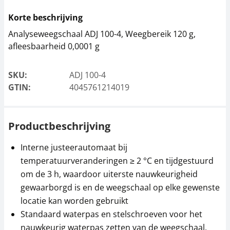
Set voor de
Thermoprinter KERN
Korte beschrijving
dichtheidsbepaling
YKC-01
KERN YDB-03
Analyseweegschaal ADJ 100-4, Weegbereik 120 g,
279,00 €
afleesbaarheid 0,0001 g
342,00 €
337,59 € incl. btw.
413,82 € incl. btw.
SKU:
ADJ 100-4
GTIN:
4045761214019
Productbeschrijving
Interne justeerautomaat bij
temperatuurveranderingen ≥ 2 °C en tijdgestuurd
Antivibratie tafel YPS-
Antivibratieplaat
om de 3 h, waardoor uiterste nauwkeurigheid
03
KERN YPS-05
gewaarborgd is en de weegschaal op elke gewenste
891,00 €
882,00 €
locatie kan worden gebruikt
Standaard waterpas en stelschroeven voor het
1.078,11 € incl. btw.
1.067,22 € incl. btw.
nauwkeurig waterpas zetten van de weegschaal,