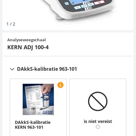
Hangende weegschalen
Orgelschalen
Spannings- en compressiebelastingcellen
Videomicroscopen
Toepassingen voor experts
Suiker
Newton-gewichten
Geluidsniveaumeter
Overig
1
/
2
Kraanweegschalen
Trekapparaten
Externe verlichting
Universele toepassingen
Kleurmeting
Analyseweegschaal
Bankweegschaal
Microscoop camera's
Accessoires
KERN ADJ 100-4
Accessoires
DAkkS-kalibratie 963-101
is niet vereist
DAkkS-kalibratie
KERN 963-101