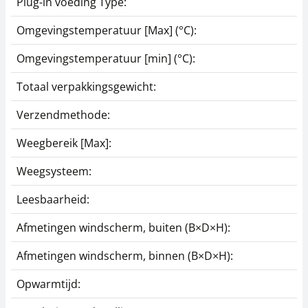
Plug-in voeding Type:
Omgevingstemperatuur [Max] (°C):
Omgevingstemperatuur [min] (°C):
Totaal verpakkingsgewicht:
Verzendmethode:
Weegbereik [Max]:
Weegsysteem:
Leesbaarheid:
Afmetingen windscherm, buiten (B×D×H):
Afmetingen windscherm, binnen (B×D×H):
Opwarmtijd: