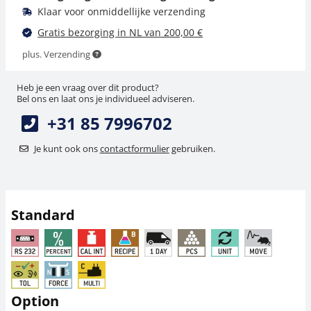
Klaar voor onmiddellijke verzending
Gratis bezorging in NL van 200,00 €
plus. Verzending
Heb je een vraag over dit product?
Bel ons en laat ons je individueel adviseren.
+31 85 7996702
Voedingsadapter
Windscherm KERN
KERN YKA-05
ALJ-A03
Je kunt ook ons
contactformulier
gebruiken.
44,10 €
450,00 €
53,36 € incl. btw.
544,50 € incl. btw.
Standard
Option