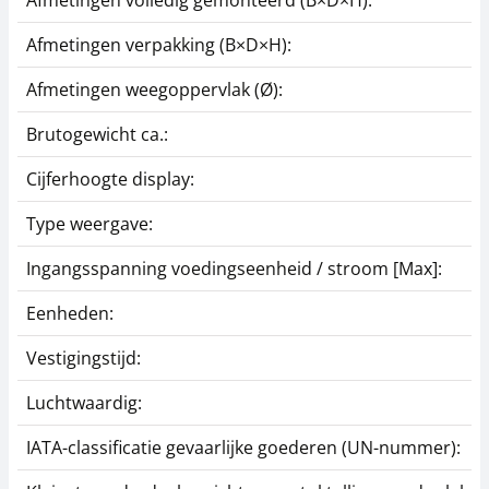
Afmetingen verpakking (B×D×H):
Afmetingen weegoppervlak (Ø):
Brutogewicht ca.:
Cijferhoogte display:
Antivibratieplaat
KERN YPS-05
Type weergave:
882,00 €
Ingangsspanning voedingseenheid / stroom [Max]:
1.067,22 € incl. btw.
Eenheden:
Vestigingstijd:
Luchtwaardig:
IATA-classificatie gevaarlijke goederen (UN-nummer):