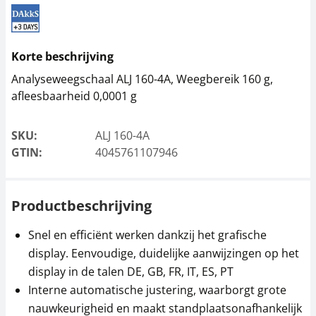
Ionisator KERN ABP-
Dot-matrix-printer
A01
KERN YKG-01
Korte beschrijving
1.791,00 €
531,00 €
2.167,11 € incl. btw.
642,51 € incl. btw.
Analyseweegschaal ALJ 160-4A, Weegbereik 160 g,
afleesbaarheid 0,0001 g
SKU:
ALJ 160-4A
GTIN:
4045761107946
Productbeschrijving
Thermoprinter KERN
Stofhoes ALJ-A04
Snel en efficiënt werken dankzij het grafische
YKH-01
31,50 €
display. Eenvoudige, duidelijke aanwijzingen op het
378,00 €
display in de talen DE, GB, FR, IT, ES, PT
38,12 € incl. btw.
457,38 € incl. btw.
Interne automatische justering, waarborgt grote
nauwkeurigheid en maakt standplaatsonafhankelijk