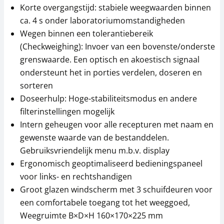
Korte overgangstijd: stabiele weegwaarden binnen
ca. 4 s onder laboratoriumomstandigheden
Wegen binnen een tolerantiebereik
(Checkweighing): Invoer van een bovenste/onderste
grenswaarde. Een optisch en akoestisch signaal
ondersteunt het in porties verdelen, doseren en
Antivibratieplaat
Thermoprinter KERN
sorteren
KERN YPS-04
YKC-01
Doseerhulp: Hoge-stabiliteitsmodus en andere
684,00 €
279,00 €
filterinstellingen mogelijk
827,64 € incl. btw.
337,59 € incl. btw.
Intern geheugen voor alle recepturen met naam en
gewenste waarde van de bestanddelen.
Gebruiksvriendelijk menu m.b.v. display
Ergonomisch geoptimaliseerd bedieningspaneel
voor links- en rechtshandigen
Groot glazen windscherm met 3 schuifdeuren voor
een comfortabele toegang tot het weeggoed,
Weegruimte B×D×H 160×170×225 mm