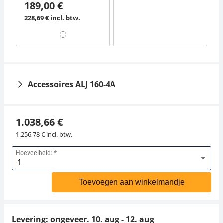
189,00 €
228,69 € incl. btw.
Accessoires ALJ 160-4A
1.038,66 €
1.256,78 € incl. btw.
Hoeveelheid:
Antivibratie tafel YPS-
Ionisator KERN YBI-
03
01A
Toevoegen aan winkelmandje
891,00 €
765,00 €
1.078,11 € incl. btw.
925,65 € incl. btw.
Levering: ongeveer.
10. aug - 12. aug