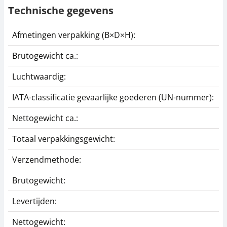
Technische gegevens
Afmetingen verpakking (B×D×H):
8
Brutogewicht ca.:
5
Luchtwaardig:
j
IATA-classificatie gevaarlijke goederen (UN-nummer):
G
Nettogewicht ca.:
4
Totaal verpakkingsgewicht:
9
Verzendmethode:
E
Brutogewicht:
5
Levertijden:
2
Nettogewicht:
4