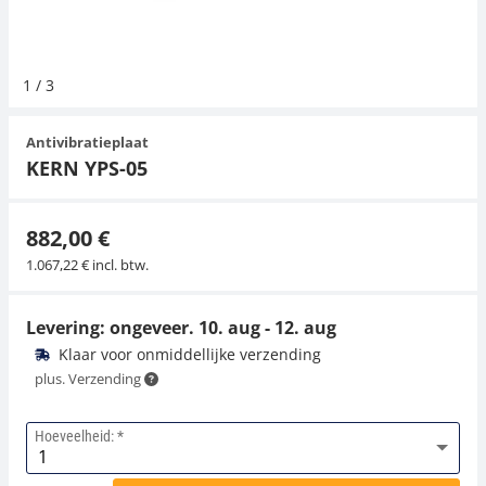
Hangende weegschalen
Orgelschalen
Weegschaal inclusief software
Spannings- en compressiebelastingcellen
Videomicroscopen
Toepassingen voor experts
Suiker
Newton-gewichten
Geluidsniveaumeter
1
/
3
Kraanweegschalen
Accessoires
Trekapparaten
Externe verlichting
Universele toepassingen
Kleurmeting
Antivibratieplaat
Bankweegschaal
Microscoop camera's
Accessoires
KERN YPS-05
Accessoires
882,00 €
1.067,22 € incl. btw.
Levering: ongeveer.
10. aug - 12. aug
Klaar voor onmiddellijke verzending
plus. Verzending
Hoeveelheid: