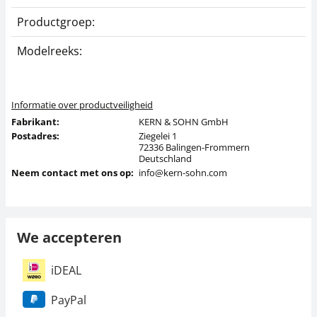
Productgroep:
Z
Modelreeks:
Y
Informatie over productveiligheid
Fabrikant:
KERN & SOHN GmbH
Postadres:
Ziegelei 1
72336 Balingen-Frommern
Deutschland
Neem contact met ons op:
info@kern-sohn.com
We accepteren
iDEAL
PayPal