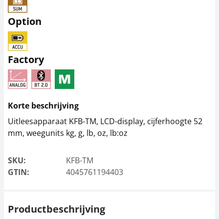
Option
Veiligheidshelm KERN
Interne accu KERN
KFB-A02S05
KFB-A01
Factory
49,50 €
36,00 €
59,89 € incl. btw.
43,56 € incl. btw.
Korte beschrijving
Uitleesapparaat KFB-TM, LCD-display, cijferhoogte 52
mm, weegunits kg, g, lb, oz, lb:oz
SKU:
KFB-TM
GTIN:
4045761194403
Interfacekabel CFS-
Waarschuwingslampje
A01
KERN CFS-A03
Productbeschrijving
45,00 €
279,00 €