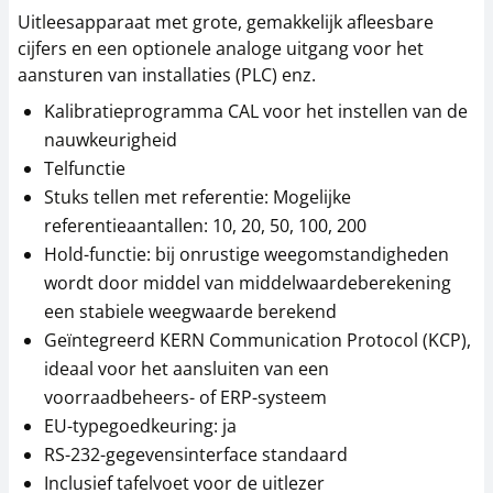
54,45 € incl. btw.
337,59 € incl. btw.
Uitleesapparaat met grote, gemakkelijk afleesbare
cijfers en een optionele analoge uitgang voor het
aansturen van installaties (PLC) enz.
Kalibratieprogramma CAL voor het instellen van de
nauwkeurigheid
Telfunctie
Stuks tellen met referentie: Mogelijke
referentieaantallen: 10, 20, 50, 100, 200
Gegevensinterface
Voedingsadapter
Hold-functie: bij onrustige weegomstandigheden
KERN CFS-A04
KERN PFB-A04
wordt door middel van middelwaardeberekening
34,20 €
38,70 €
een stabiele weegwaarde berekend
41,38 € incl. btw.
46,83 € incl. btw.
Geïntegreerd KERN Communication Protocol (KCP),
ideaal voor het aansluiten van een
voorraadbeheers- of ERP-systeem
EU-typegoedkeuring: ja
RS-232-gegevensinterface standaard
Inclusief tafelvoet voor de uitlezer