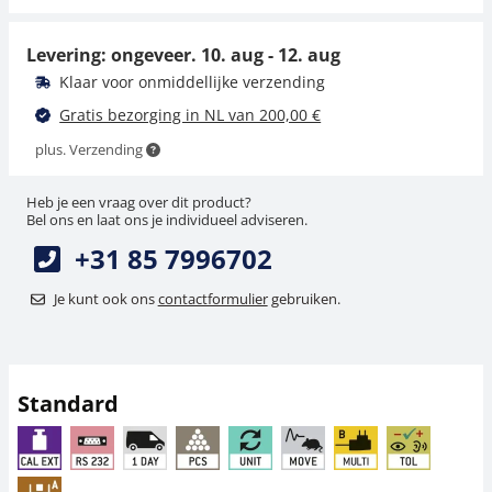
279,00 €
38,12 € incl. btw.
337,59 € incl. btw.
Levering: ongeveer.
10. aug - 12. aug
Klaar voor onmiddellijke verzending
Gratis bezorging in NL van 200,00 €
plus. Verzending
Heb je een vraag over dit product?
Bel ons en laat ons je individueel adviseren.
+31 85 7996702
Voedingsadapter
Voedingsadapter
KERN YKA-11
KERN PFB-A03
Je kunt ook ons
contactformulier
gebruiken.
49,50 €
38,70 €
59,89 € incl. btw.
46,83 € incl. btw.
Standard