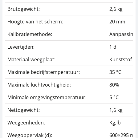
Brutogewicht:
2,6 kg
Hoogte van het scherm:
20 mm
Kalibratiemethode:
Aanpassing 
Levertijden:
1 d
Materiaal weegplaat:
Kunststof
Maximale bedrijfstemperatuur:
35 °C
Maximale luchtvochtigheid:
80%
Minimale omgevingstemperatuur:
5 °C
Nettogewicht:
1,6 kg
Weegeenheden:
Kg;lb
Weegoppervlak (d):
600×295 m