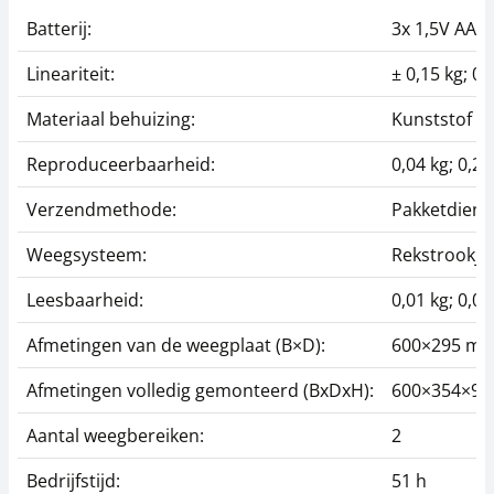
Batterij:
3x 1,5V AAA
Lineariteit:
± 0,15 kg; 0,
Materiaal behuizing:
Kunststof
Reproduceerbaarheid:
0,04 kg; 0,2 
Verzendmethode:
Pakketdiens
Weegsysteem:
Rekstrookje
Leesbaarheid:
0,01 kg; 0,05
Afmetingen van de weegplaat (B×D):
600×295 m
Afmetingen volledig gemonteerd (BxDxH):
600×354×91
Aantal weegbereiken:
2
Bedrijfstijd:
51 h