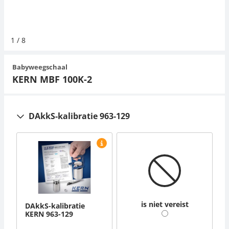
Hangende weegschalen
Orgelschalen
Weegschaal inclusief software
Spannings- en compressiebelastingcellen
Videomicroscopen
Toepassingen voor experts
Suiker
Newton-gewichten
Geluidsniveaumeter
Overig
1
/
8
Kraanweegschalen
Accessoires
Trekapparaten
Externe verlichting
Universele toepassingen
Kleurmeting
Babyweegschaal
Bankweegschaal
Microscoop camera's
Accessoires
KERN MBF 100K-2
Accessoires
DAkkS-kalibratie 963-129
is niet vereist
DAkkS-kalibratie
KERN 963-129