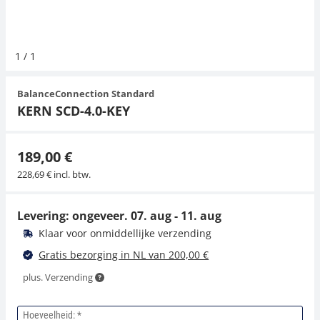
Hangende weegschalen
Orgelschalen
Weegschaal inclusief software
Spannings- en compressiebelastingcellen
Videomicroscopen
Toepassingen voor experts
Suiker
Newton-gewichten
Geluidsniveaumeter
Overig
1
/
1
Kraanweegschalen
Accessoires
Trekapparaten
Externe verlichting
Universele toepassingen
Kleurmeting
BalanceConnection Standard
Bankweegschaal
Microscoop camera's
Accessoires
KERN SCD-4.0-KEY
Accessoires
189,00 €
228,69 € incl. btw.
Levering: ongeveer.
07. aug - 11. aug
Klaar voor onmiddellijke verzending
Gratis bezorging in NL van 200,00 €
plus. Verzending
Hoeveelheid: