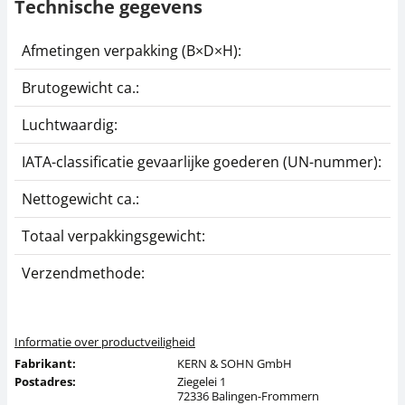
Technische gegevens
Afmetingen verpakking (B×D×H):
2
Brutogewicht ca.:
0
Luchtwaardig:
j
IATA-classificatie gevaarlijke goederen (UN-nummer):
G
Nettogewicht ca.:
0
Totaal verpakkingsgewicht:
2
Verzendmethode:
P
Informatie over productveiligheid
Fabrikant:
KERN & SOHN GmbH
Postadres:
Ziegelei 1
72336 Balingen-Frommern