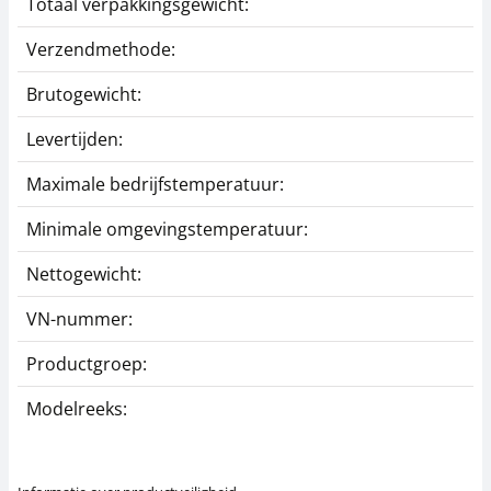
Totaal verpakkingsgewicht:
2
Verzendmethode:
P
Brutogewicht:
0
Levertijden:
1
Maximale bedrijfstemperatuur:
5
Minimale omgevingstemperatuur:
-
Nettogewicht:
0
VN-nummer:
2
Productgroep:
K
Modelreeks:
H