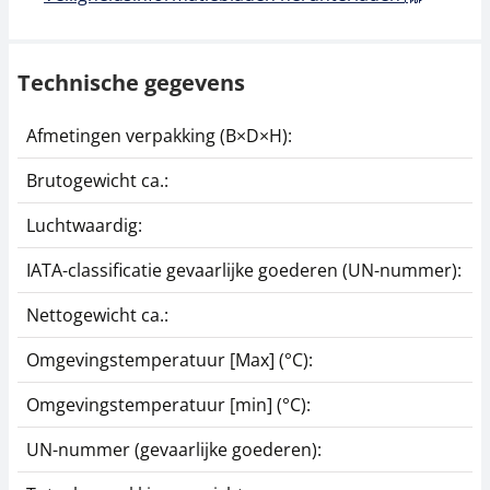
Technische gegevens
Afmetingen verpakking (B×D×H):
1
Brutogewicht ca.:
0
Luchtwaardig:
n
IATA-classificatie gevaarlijke goederen (UN-nummer):
L
Nettogewicht ca.:
0
Omgevingstemperatuur [Max] (°C):
5
Omgevingstemperatuur [min] (°C):
-
UN-nummer (gevaarlijke goederen):
2