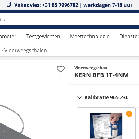
Vakadvies: +31 85 7996702 | werkdagen 7-18 uur
tometer
Testgewichten
Meettechnologie
Dienste
n
›
Vloerweegschalen
Vloerweegschaal
KERN BFB 1T-4NM
Kalibratie 965-230