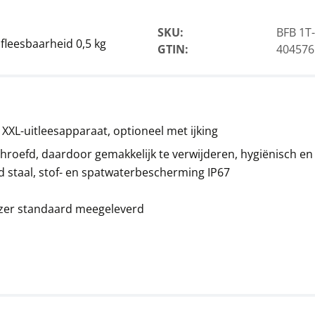
SKU:
BFB 1T
fleesbaarheid 0,5 kg
GTIN:
404576
Statief KERN YKP-02
198,00 €
239,58 € incl. btw.
XL-uitleesapparaat, optioneel met ijking
hroefd, daardoor gemakkelijk te verwijderen, hygiënisch en
d staal, stof- en spatwaterbescherming IP67
lezer standaard meegeleverd
Oprijplaat KERN BFS-
A02N