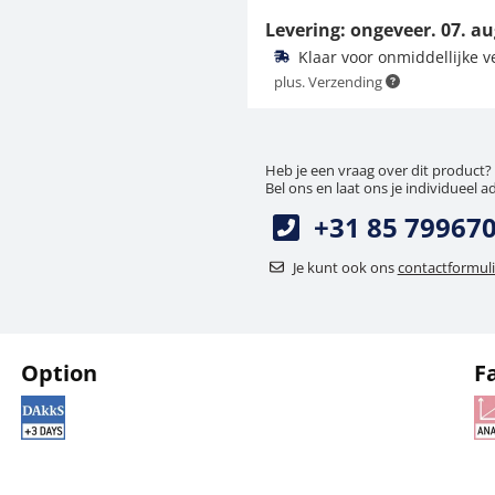
Levering: ongeveer.
07. au
405,00 €
Klaar voor onmiddellijke 
490,05 € incl. btw.
plus. Verzending
Heb je een vraag over dit product?
Bel ons en laat ons je individueel a
+31 85 79967
Je kunt ook ons
contactformuli
ESD-aardingsset YGR-
01
54,00 €
Option
F
65,34 € incl. btw.