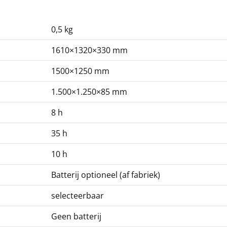
432,00 €
522,72 € incl. btw.
0,5 kg
1610×1320×330 mm
1500×1250 mm
1.500×1.250×85 mm
8 h
Waarschuwingslampje
KERN CFS-A03
35 h
279,00 €
10 h
337,59 € incl. btw.
Batterij optioneel (af fabriek)
selecteerbaar
Geen batterij