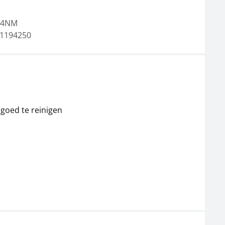
-4NM
1194250
Veiligheidshelm KERN
Interne accu KERN
KFB-A02S05
KFB-A01
49,50 €
36,00 €
59,89 € incl. btw.
43,56 € incl. btw.
 goed te reinigen
Thermoprinter KERN
Gegevensinterface
YKC-01
KERN CFS-A04