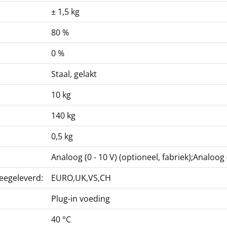
± 1,5 kg
80 %
0 %
Staal, gelakt
10 kg
140 kg
0,5 kg
Analoog (0 - 10 V) (optioneel, fabriek);Analoog
eegeleverd:
EURO,UK,VS,CH
Plug-in voeding
40 °C