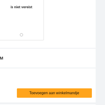
is niet vereist
NM
Toevoegen aan winkelmandje
Voedingsadapter
Voedingsadapter
KERN PFB-A03
KERN YKA-11