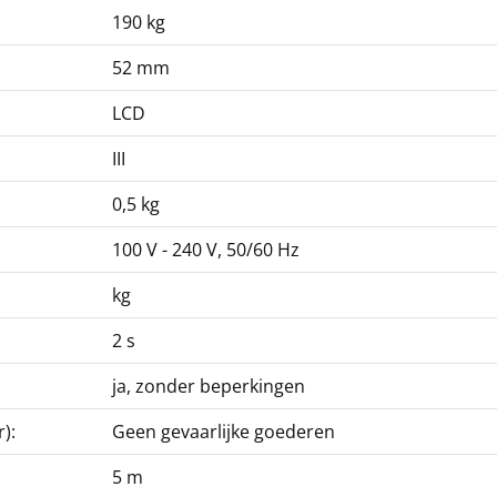
190 kg
52 mm
Statief KERN BFS-A07
LCD
153,00 €
III
185,13 € incl. btw.
0,5 kg
100 V - 240 V, 50/60 Hz
kg
2 s
ja, zonder beperkingen
):
Geen gevaarlijke goederen
5 m