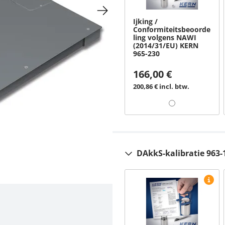
Ijking /
Conformiteitsbeoorde
ling volgens NAWI
(2014/31/EU) KERN
965-230
166,00 €
200,86 € incl. btw.
DAkkS-kalibratie 963-