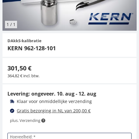
Hangende weegschalen
Orgelschalen
Spannings- en compressiebelastingcellen
Videomicroscopen
Toepassingen voor experts
Suiker
Newton-gewichten
Geluidsniveaumeter
Overig
1
/
1
Kraanweegschalen
Trekapparaten
Externe verlichting
Universele toepassingen
Kleurmeting
DAkkS-kalibratie
Bankweegschaal
Microscoop camera's
Accessoires
KERN 962-128-101
Accessoires
301,50 €
364,82 € incl. btw.
Levering: ongeveer.
10. aug - 12. aug
Klaar voor onmiddellijke verzending
Gratis bezorging in NL van 200,00 €
plus. Verzending
Hoeveelheid: