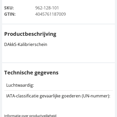
SKU:
962-128-101
GTIN:
4045761187009
Productbeschrijving
DAkkS-Kalibrierschein
Technische gegevens
Luchtwaardig:
j
IATA-classificatie gevaarlijke goederen (UN-nummer):
G
Informatie over productveiligheid