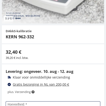
Hangende weegschalen
Orgelschalen
Spannings- en compressiebelastingcellen
Videomicroscopen
Toepassingen voor experts
Suiker
Newton-gewichten
Geluidsniveaumeter
Overig
1
/
1
Kraanweegschalen
Trekapparaten
Externe verlichting
Universele toepassingen
Kleurmeting
DAkkS-kalibratie
Bankweegschaal
Microscoop camera's
Accessoires
KERN 962-332
Accessoires
32,40 €
39,20 € incl. btw.
Levering: ongeveer.
10. aug - 12. aug
Klaar voor onmiddellijke verzending
Gratis bezorging in NL van 200,00 €
plus. Verzending
Hoeveelheid: