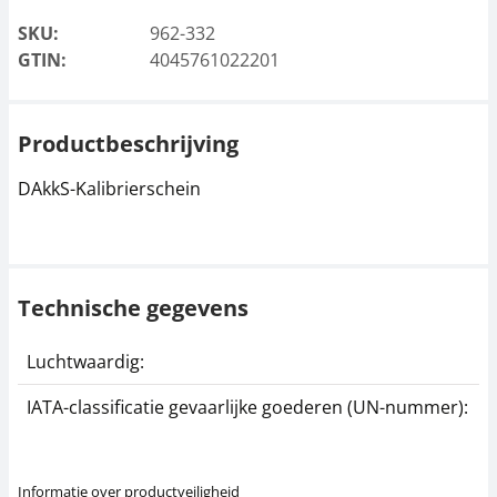
SKU:
962-332
GTIN:
4045761022201
Productbeschrijving
DAkkS-Kalibrierschein
Technische gegevens
Luchtwaardig:
j
IATA-classificatie gevaarlijke goederen (UN-nummer):
G
Informatie over productveiligheid