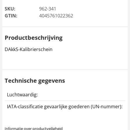
SKU:
962-341
GTIN:
4045761022362
Productbeschrijving
DAkkS-Kalibrierschein
Technische gegevens
Luchtwaardig:
j
IATA-classificatie gevaarlijke goederen (UN-nummer):
G
Informatie over productveiligheid