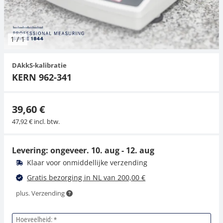
Hangende weegschalen
Orgelschalen
Spannings- en compressiebelastingcellen
Videomicroscopen
Toepassingen voor experts
Suiker
Newton-gewichten
Geluidsniveaumeter
Overig
1
/
1
Kraanweegschalen
Trekapparaten
Externe verlichting
Universele toepassingen
Kleurmeting
DAkkS-kalibratie
Bankweegschaal
Microscoop camera's
Accessoires
KERN 962-341
Accessoires
39,60 €
47,92 € incl. btw.
Levering: ongeveer.
10. aug - 12. aug
Klaar voor onmiddellijke verzending
Gratis bezorging in NL van 200,00 €
plus. Verzending
Hoeveelheid: