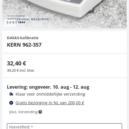
Hangende weegschalen
Orgelschalen
Spannings- en compressiebelastingcellen
Videomicroscopen
Toepassingen voor experts
Suiker
Newton-gewichten
Geluidsniveaumeter
Overig
1
/
1
Kraanweegschalen
Trekapparaten
Externe verlichting
Universele toepassingen
Kleurmeting
DAkkS-kalibratie
Bankweegschaal
Microscoop camera's
Accessoires
KERN 962-357
Accessoires
32,40 €
39,20 € incl. btw.
Levering: ongeveer.
10. aug - 12. aug
Klaar voor onmiddellijke verzending
Gratis bezorging in NL van 200,00 €
plus. Verzending
Hoeveelheid: