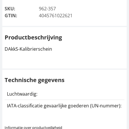
SKU:
962-357
GTIN:
4045761022621
Productbeschrijving
DAkkS-Kalibrierschein
Technische gegevens
Luchtwaardig:
j
IATA-classificatie gevaarlijke goederen (UN-nummer):
G
Informatie over productveiligheid