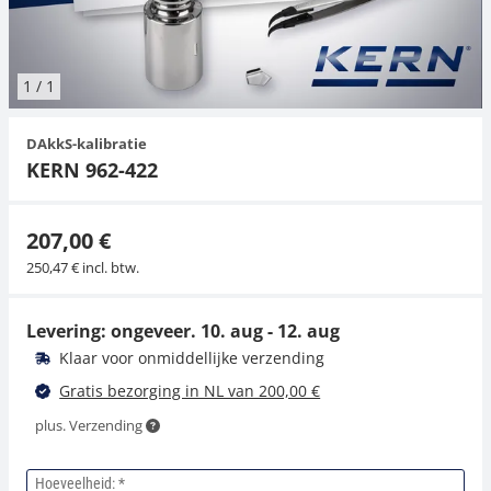
Hangende weegschalen
Orgelschalen
Spannings- en compressiebelastingcellen
Videomicroscopen
Toepassingen voor experts
Suiker
Newton-gewichten
Geluidsniveaumeter
Overig
1
/
1
Kraanweegschalen
Trekapparaten
Externe verlichting
Universele toepassingen
Kleurmeting
DAkkS-kalibratie
Bankweegschaal
Microscoop camera's
Accessoires
KERN 962-422
Accessoires
207,00 €
250,47 € incl. btw.
Levering: ongeveer.
10. aug - 12. aug
Klaar voor onmiddellijke verzending
Gratis bezorging in NL van 200,00 €
plus. Verzending
Hoeveelheid: