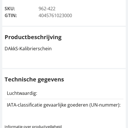
SKU:
962-422
GTIN:
4045761023000
Productbeschrijving
DAkkS-Kalibrierschein
Technische gegevens
Luchtwaardig:
j
IATA-classificatie gevaarlijke goederen (UN-nummer):
G
Informatie over productveiligheid