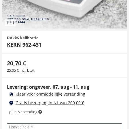
Hangende weegschalen
Orgelschalen
Spannings- en compressiebelastingcellen
Videomicroscopen
Toepassingen voor experts
Suiker
Newton-gewichten
Geluidsniveaumeter
Overig
1
/
1
Kraanweegschalen
Trekapparaten
Externe verlichting
Universele toepassingen
Kleurmeting
DAkkS-kalibratie
Bankweegschaal
Microscoop camera's
Accessoires
KERN 962-431
Accessoires
20,70 €
25,05 € incl. btw.
Levering: ongeveer.
07. aug - 11. aug
Klaar voor onmiddellijke verzending
Gratis bezorging in NL van 200,00 €
plus. Verzending
Hoeveelheid: