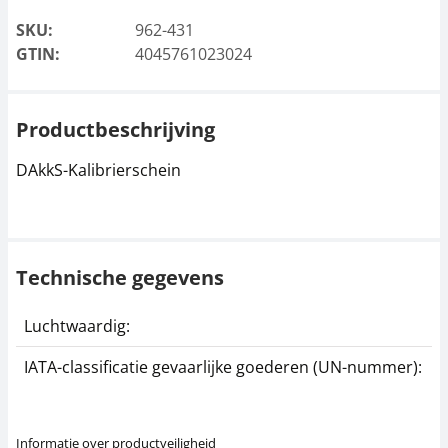
SKU:
962-431
GTIN:
4045761023024
Productbeschrijving
DAkkS-Kalibrierschein
Technische gegevens
Luchtwaardig:
j
IATA-classificatie gevaarlijke goederen (UN-nummer):
G
Informatie over productveiligheid