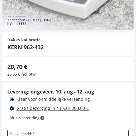
Hangende weegschalen
Orgelschalen
Spannings- en compressiebelastingcellen
Videomicroscopen
Toepassingen voor experts
Suiker
Newton-gewichten
Geluidsniveaumeter
Overig
1
/
1
Kraanweegschalen
Trekapparaten
Externe verlichting
Universele toepassingen
Kleurmeting
DAkkS-kalibratie
Bankweegschaal
Microscoop camera's
Accessoires
KERN 962-432
Accessoires
20,70 €
25,05 € incl. btw.
Levering: ongeveer.
10. aug - 12. aug
Klaar voor onmiddellijke verzending
Gratis bezorging in NL van 200,00 €
plus. Verzending
Hoeveelheid: