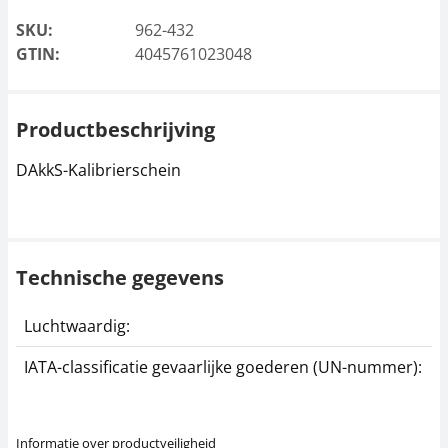
SKU:
962-432
GTIN:
4045761023048
Productbeschrijving
DAkkS-Kalibrierschein
Technische gegevens
Luchtwaardig:
j
IATA-classificatie gevaarlijke goederen (UN-nummer):
G
Informatie over productveiligheid