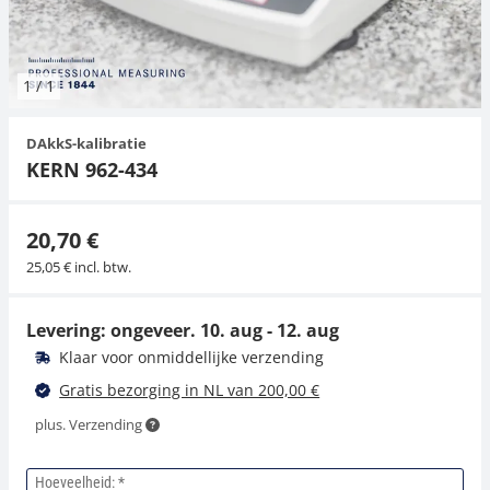
Hangende weegschalen
Orgelschalen
Spannings- en compressiebelastingcellen
Videomicroscopen
Toepassingen voor experts
Suiker
Newton-gewichten
Geluidsniveaumeter
Overig
1
/
1
Kraanweegschalen
Trekapparaten
Externe verlichting
Universele toepassingen
Kleurmeting
DAkkS-kalibratie
Bankweegschaal
Microscoop camera's
Accessoires
KERN 962-434
Accessoires
20,70 €
25,05 € incl. btw.
Levering: ongeveer.
10. aug - 12. aug
Klaar voor onmiddellijke verzending
Gratis bezorging in NL van 200,00 €
plus. Verzending
Hoeveelheid: