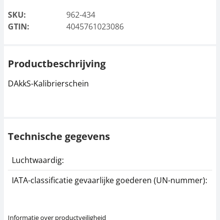
SKU:
962-434
GTIN:
4045761023086
Productbeschrijving
DAkkS-Kalibrierschein
Technische gegevens
Luchtwaardig:
j
IATA-classificatie gevaarlijke goederen (UN-nummer):
G
Informatie over productveiligheid