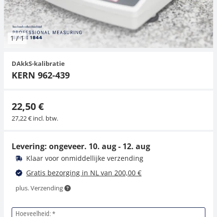
Hangende weegschalen
Orgelschalen
Spannings- en compressiebelastingcellen
Videomicroscopen
Toepassingen voor experts
Suiker
Newton-gewichten
Geluidsniveaumeter
Overig
1
/
1
Kraanweegschalen
Trekapparaten
Externe verlichting
Universele toepassingen
Kleurmeting
DAkkS-kalibratie
Bankweegschaal
Microscoop camera's
Accessoires
KERN 962-439
Accessoires
22,50 €
27,22 € incl. btw.
Levering: ongeveer.
10. aug - 12. aug
Klaar voor onmiddellijke verzending
Gratis bezorging in NL van 200,00 €
plus. Verzending
Hoeveelheid: