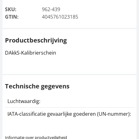
SKU:
962-439
GTIN:
4045761023185
Productbeschrijving
DAkkS-Kalibrierschein
Technische gegevens
Luchtwaardig:
j
IATA-classificatie gevaarlijke goederen (UN-nummer):
G
Informatie over productveiligheid