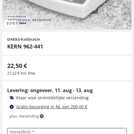
Hangende weegschalen
Orgelschalen
Spannings- en compressiebelastingcellen
Videomicroscopen
Toepassingen voor experts
Suiker
Newton-gewichten
Geluidsniveaumeter
Overig
1
/
1
Kraanweegschalen
Trekapparaten
Externe verlichting
Universele toepassingen
Kleurmeting
DAkkS-kalibratie
Bankweegschaal
Microscoop camera's
Accessoires
KERN 962-441
Accessoires
22,50 €
27,22 € incl. btw.
Levering: ongeveer.
11. aug - 13. aug
Klaar voor onmiddellijke verzending
Gratis bezorging in NL van 200,00 €
plus. Verzending
Hoeveelheid: