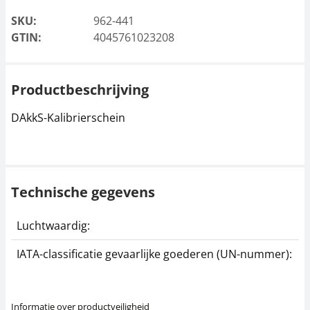
SKU:
962-441
GTIN:
4045761023208
Productbeschrijving
DAkkS-Kalibrierschein
Technische gegevens
Luchtwaardig:
j
IATA-classificatie gevaarlijke goederen (UN-nummer):
G
Informatie over productveiligheid