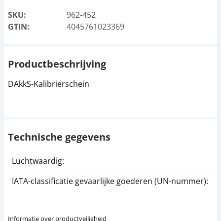
SKU:
962-452
GTIN:
4045761023369
Productbeschrijving
DAkkS-Kalibrierschein
Technische gegevens
Luchtwaardig:
j
IATA-classificatie gevaarlijke goederen (UN-nummer):
G
Informatie over productveiligheid