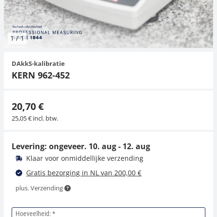
Hangende weegschalen
Orgelschalen
Spannings- en compressiebelastingcellen
Videomicroscopen
Toepassingen voor experts
Suiker
Newton-gewichten
Geluidsniveaumeter
Overig
1
/
1
Kraanweegschalen
Trekapparaten
Externe verlichting
Universele toepassingen
Kleurmeting
DAkkS-kalibratie
Bankweegschaal
Microscoop camera's
Accessoires
KERN 962-452
Accessoires
20,70 €
25,05 € incl. btw.
Levering: ongeveer.
10. aug - 12. aug
Klaar voor onmiddellijke verzending
Gratis bezorging in NL van 200,00 €
plus. Verzending
Hoeveelheid: