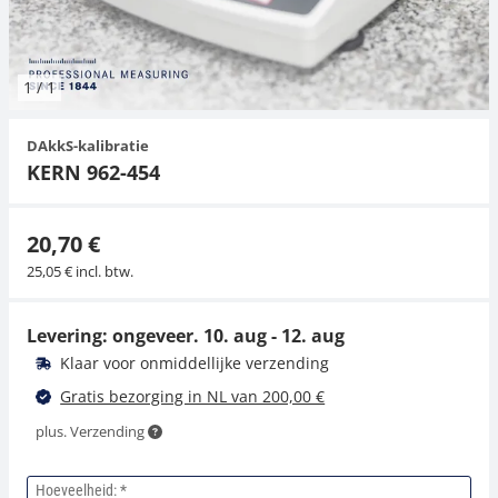
Hangende weegschalen
Orgelschalen
Spannings- en compressiebelastingcellen
Videomicroscopen
Toepassingen voor experts
Suiker
Newton-gewichten
Geluidsniveaumeter
Overig
1
/
1
Kraanweegschalen
Trekapparaten
Externe verlichting
Universele toepassingen
Kleurmeting
DAkkS-kalibratie
Bankweegschaal
Microscoop camera's
Accessoires
KERN 962-454
Accessoires
20,70 €
25,05 € incl. btw.
Levering: ongeveer.
10. aug - 12. aug
Klaar voor onmiddellijke verzending
Gratis bezorging in NL van 200,00 €
plus. Verzending
Hoeveelheid: