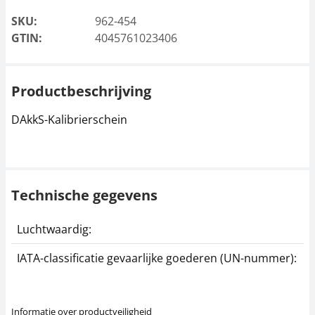
SKU:
962-454
GTIN:
4045761023406
Productbeschrijving
DAkkS-Kalibrierschein
Technische gegevens
Luchtwaardig:
j
IATA-classificatie gevaarlijke goederen (UN-nummer):
G
Informatie over productveiligheid