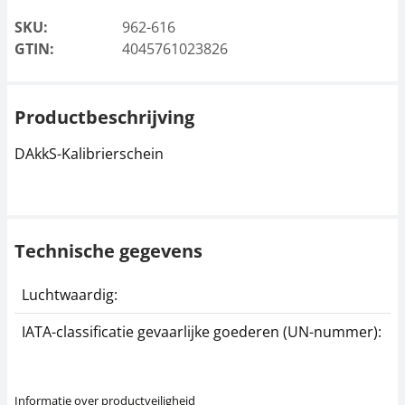
SKU:
962-616
GTIN:
4045761023826
Productbeschrijving
DAkkS-Kalibrierschein
Technische gegevens
Luchtwaardig:
j
IATA-classificatie gevaarlijke goederen (UN-nummer):
G
Informatie over productveiligheid