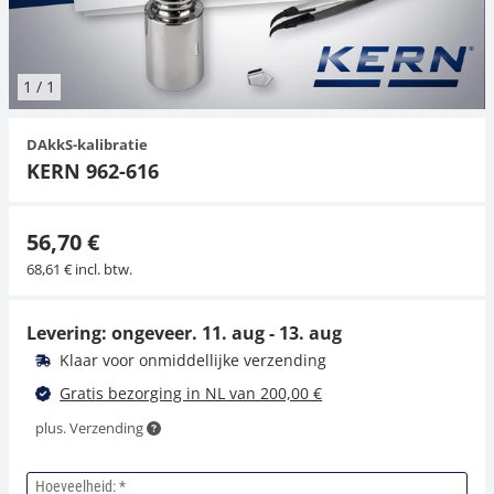
Hangende weegschalen
Orgelschalen
Spannings- en compressiebelastingcellen
Videomicroscopen
Toepassingen voor experts
Suiker
Newton-gewichten
Geluidsniveaumeter
Overig
1
/
1
Kraanweegschalen
Trekapparaten
Externe verlichting
Universele toepassingen
Kleurmeting
DAkkS-kalibratie
Bankweegschaal
Microscoop camera's
Accessoires
KERN 962-616
Accessoires
56,70 €
68,61 € incl. btw.
Levering: ongeveer.
11. aug - 13. aug
Klaar voor onmiddellijke verzending
Gratis bezorging in NL van 200,00 €
plus. Verzending
Hoeveelheid: