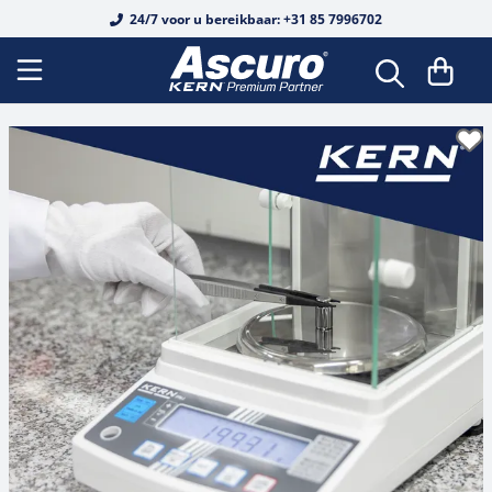
Naar de hoofdinhoud gaan
24/7 voor u bereikbaar: +31 85 7996702
Vloerweegschalen
Analytische balansen
Dierlijke schubben
Voorverpakkingsweegschalen
Analysers
Load cells voor buig- en afschuifbalken
Microscopen met doorvallend licht
Analoge refractometers
Alcohol
Basismetingen
Veiligheidssets
OIML E1
OIML E1
OIML E1
Gevallen & Cases
Hardheidstest
Kust voor plastic
Voorjaarschalen
DAkkS kalibratie van weegschalen
Interfacekabel
Weegbalk
Precisieweegschalen
Persoonlijke weegschaal
Voedselweegschalen
Digitale weegzender
Aansluitdozen
Fluorescentiemicroscopen
Edelstenen
Digitale refractometers
Alcohol
Individuele gewichten
OIML E2
OIML E2
OIML E2
Gewichtmanden
Leeb voor metaal
Krachtmeter
Mechanische krachtmeter
Herkalibratie
Printers & papierrollen
Palletweegschalen
Schoolschalen
Stoelweegschaal
Inventarisatie schalen
Platformen
Knop meetcellen
Omgekeerde microscopen
Honing
Honing
Fabriekskalibratie
OIML F1
Gewicht sets
OIML F1
OIML F1
Gewicht handgrepen
UCI voor metaal
Digitale krachtmeter
Koppelmeetapparaat
Voedingseenheden
Doorrijweegschalen
Zakweegschaal
Rolstoelweegschaal
Recept schalen
Weegbruggen
Kracht- en massameting
Metallurgische microscopen
Industrie / Motorvoertuigen
Industrie / Motorvoertuigen
Accessoires
OIML F2
OIML F2
Kalibratie en verificatie (DAkkS)
OIML F2
Draagbalken
Grafsteen tester
Lengtemeetapparaat
Batterijen & oplaadbare batterijen
Wegende pallettruck
Vochtigheidsanalyser
Babyweegschaal
Kit op schaal
Roestvrijstalen krachtopnemers
Polarisatie microscopen
Zout
Koffie
OIML M1
OIML M1
OIML M1
Gevallen & Cases
Handschoenen
Handmatige testbank
Materiaaldiktemeter
Veiligheidsmutsen
Platform weegschalen
Maatstaven
Meetcellen
Schaarbalk
Stereomicroscopen
Wijn
Zout
OIML M2
OIML M2
OIML M2
Accessoires
Pincet
Testsysteem voor veren
Laagdiktemeter
Statieven
Pakketweegschalen
Krachtmeetapparaten
Belastings-/krachtcellen
Stereomicroscoop sets
Urine
Wijn
OIML M3
OIML M3
OIML M3
Overig
Elektronische krachttestbank
Infrarood thermometer
Hellingbanen
Schalen tellen
Lengtemeetapparaten
Loadcellen
Digitale microscoop sets
Suiker
Urine
Blokgewichten
Meer
Lichtmeter
Haak