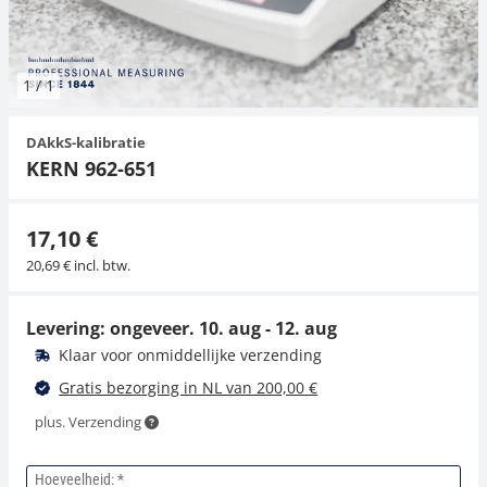
Hangende weegschalen
Orgelschalen
Spannings- en compressiebelastingcellen
Videomicroscopen
Toepassingen voor experts
Suiker
Newton-gewichten
Geluidsniveaumeter
Overig
1
/
1
Kraanweegschalen
Trekapparaten
Externe verlichting
Universele toepassingen
Kleurmeting
DAkkS-kalibratie
Bankweegschaal
Microscoop camera's
Accessoires
KERN 962-651
Accessoires
17,10 €
20,69 € incl. btw.
Levering: ongeveer.
10. aug - 12. aug
Klaar voor onmiddellijke verzending
Gratis bezorging in NL van 200,00 €
plus. Verzending
Hoeveelheid: