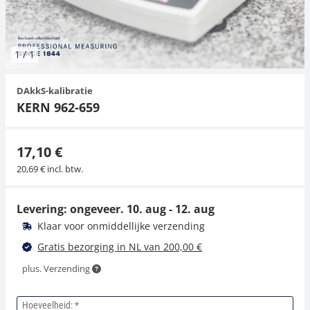
Hangende weegschalen
Orgelschalen
Spannings- en compressiebelastingcellen
Videomicroscopen
Toepassingen voor experts
Suiker
Newton-gewichten
Geluidsniveaumeter
Overig
1
/
1
Kraanweegschalen
Trekapparaten
Externe verlichting
Universele toepassingen
Kleurmeting
DAkkS-kalibratie
Bankweegschaal
Microscoop camera's
Accessoires
KERN 962-659
Accessoires
17,10 €
20,69 € incl. btw.
Levering: ongeveer.
10. aug - 12. aug
Klaar voor onmiddellijke verzending
Gratis bezorging in NL van 200,00 €
plus. Verzending
Hoeveelheid: