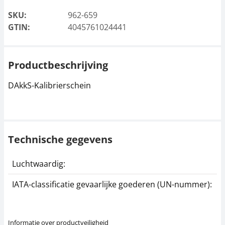
SKU:
962-659
GTIN:
4045761024441
Productbeschrijving
DAkkS-Kalibrierschein
Technische gegevens
Luchtwaardig:
j
IATA-classificatie gevaarlijke goederen (UN-nummer):
G
Informatie over productveiligheid