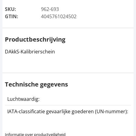
SKU:
962-693
GTIN:
4045761024502
Productbeschrijving
DAkkS-Kalibrierschein
Technische gegevens
Luchtwaardig:
j
IATA-classificatie gevaarlijke goederen (UN-nummer):
G
Informatie over productveiligheid