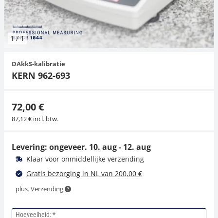
Hangende weegschalen
Orgelschalen
Spannings- en compressiebelastingcellen
Videomicroscopen
Toepassingen voor experts
Suiker
Newton-gewichten
Geluidsniveaumeter
Overig
1
/
1
Kraanweegschalen
Trekapparaten
Externe verlichting
Universele toepassingen
Kleurmeting
DAkkS-kalibratie
Bankweegschaal
Microscoop camera's
Accessoires
KERN 962-693
Accessoires
72,00 €
87,12 € incl. btw.
Levering: ongeveer.
10. aug - 12. aug
Klaar voor onmiddellijke verzending
Gratis bezorging in NL van 200,00 €
plus. Verzending
Hoeveelheid: