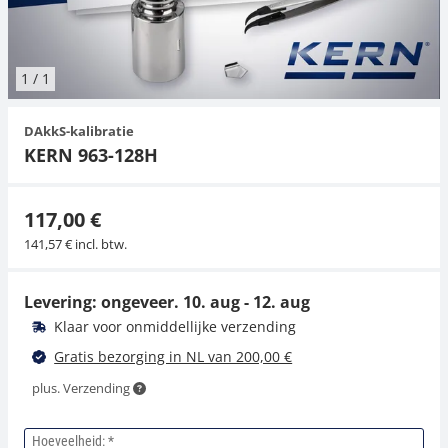
Hangende weegschalen
Orgelschalen
Spannings- en compressiebelastingcellen
Videomicroscopen
Toepassingen voor experts
Suiker
Newton-gewichten
Geluidsniveaumeter
Overig
1
/
1
Kraanweegschalen
Trekapparaten
Externe verlichting
Universele toepassingen
Kleurmeting
DAkkS-kalibratie
Bankweegschaal
Microscoop camera's
Accessoires
KERN 963-128H
Accessoires
117,00 €
141,57 € incl. btw.
Levering: ongeveer.
10. aug - 12. aug
Klaar voor onmiddellijke verzending
Gratis bezorging in NL van 200,00 €
plus. Verzending
Hoeveelheid: