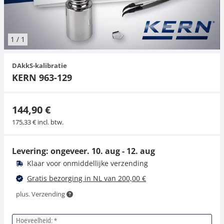
Hangende weegschalen
Orgelschalen
Weegschaal inclusief software
Spannings- en compressiebelastingcellen
Videomicroscopen
Toepassingen voor experts
Suiker
Newton-gewichten
Geluidsniveaumeter
Overig
1
/
1
Kraanweegschalen
Accessoires
Trekapparaten
Externe verlichting
Universele toepassingen
Kleurmeting
DAkkS-kalibratie
Bankweegschaal
Microscoop camera's
Accessoires
KERN 963-129
Accessoires
144,90 €
175,33 € incl. btw.
Levering: ongeveer.
10. aug - 12. aug
Klaar voor onmiddellijke verzending
Gratis bezorging in NL van 200,00 €
plus. Verzending
Hoeveelheid: