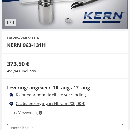
Hangende weegschalen
Orgelschalen
Spannings- en compressiebelastingcellen
Videomicroscopen
Toepassingen voor experts
Suiker
Newton-gewichten
Geluidsniveaumeter
Overig
1
/
1
Kraanweegschalen
Trekapparaten
Externe verlichting
Universele toepassingen
Kleurmeting
DAkkS-kalibratie
Bankweegschaal
Microscoop camera's
Accessoires
KERN 963-131H
Accessoires
373,50 €
451,94 € incl. btw.
Levering: ongeveer.
10. aug - 12. aug
Klaar voor onmiddellijke verzending
Gratis bezorging in NL van 200,00 €
plus. Verzending
Hoeveelheid: