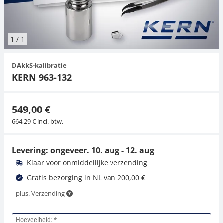
Hangende weegschalen
Orgelschalen
Spannings- en compressiebelastingcellen
Videomicroscopen
Toepassingen voor experts
Suiker
Newton-gewichten
Geluidsniveaumeter
Overig
1
/
1
Kraanweegschalen
Trekapparaten
Externe verlichting
Universele toepassingen
Kleurmeting
DAkkS-kalibratie
Bankweegschaal
Microscoop camera's
Accessoires
KERN 963-132
Accessoires
549,00 €
664,29 € incl. btw.
Levering: ongeveer.
10. aug - 12. aug
Klaar voor onmiddellijke verzending
Gratis bezorging in NL van 200,00 €
plus. Verzending
Hoeveelheid: