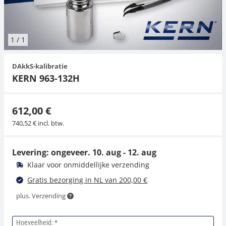
Hangende weegschalen
Orgelschalen
Spannings- en compressiebelastingcellen
Videomicroscopen
Toepassingen voor experts
Suiker
Newton-gewichten
Geluidsniveaumeter
Overig
1
/
1
Kraanweegschalen
Trekapparaten
Externe verlichting
Universele toepassingen
Kleurmeting
DAkkS-kalibratie
Bankweegschaal
Microscoop camera's
Accessoires
KERN 963-132H
Accessoires
612,00 €
740,52 € incl. btw.
Levering: ongeveer.
10. aug - 12. aug
Klaar voor onmiddellijke verzending
Gratis bezorging in NL van 200,00 €
plus. Verzending
Hoeveelheid: