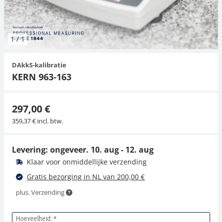
Hangende weegschalen
Orgelschalen
Spannings- en compressiebelastingcellen
Videomicroscopen
Toepassingen voor experts
Suiker
Newton-gewichten
Geluidsniveaumeter
Overig
1
/
1
Kraanweegschalen
Trekapparaten
Externe verlichting
Universele toepassingen
Kleurmeting
DAkkS-kalibratie
Bankweegschaal
Microscoop camera's
Accessoires
KERN 963-163
Accessoires
297,00 €
359,37 € incl. btw.
Levering: ongeveer.
10. aug - 12. aug
Klaar voor onmiddellijke verzending
Gratis bezorging in NL van 200,00 €
plus. Verzending
Hoeveelheid: