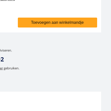
Toevoegen aan winkelmandje
dviseren.
02
er
gebruiken.