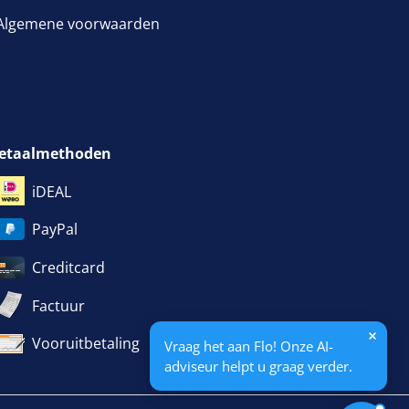
Algemene voorwaarden
etaalmethoden
iDEAL
PayPal
Creditcard
Factuur
Vooruitbetaling
Vraag het aan Flo! Onze AI-
adviseur helpt u graag verder.