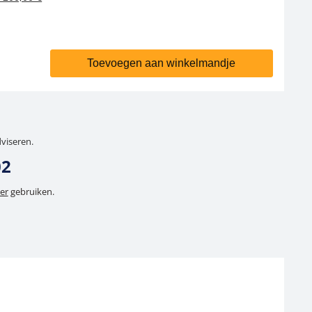
Toevoegen aan winkelmandje
dviseren.
02
er
gebruiken.