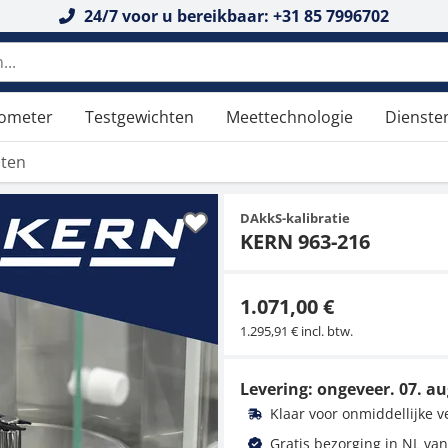
24/7 voor u bereikbaar: +31 85 7996702
tometer
Testgewichten
Meettechnologie
Dienste
aten
DAkkS-kalibratie
KERN 963-216
1.071,00 €
1.295,91 € incl. btw.
Levering: ongeveer.
07. au
Klaar voor onmiddellijke 
Gratis bezorging in NL van