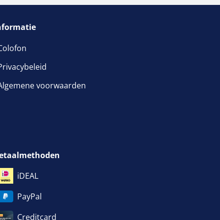
nformatie
Colofon
Privacybeleid
Algemene voorwaarden
etaalmethoden
iDEAL
PayPal
Creditcard