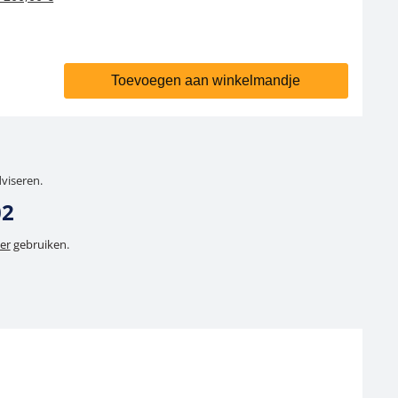
Toevoegen aan winkelmandje
dviseren.
02
er
gebruiken.