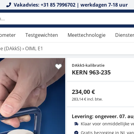
Vakadvies: +31 85 7996702 | werkdagen 7-18 uur
tometer
Testgewichten
Meettechnologie
Dienste
tie (DAkkS)
›
OIML E1
DAkkS-kalibratie
KERN 963-235
234,00 €
283,14 € incl. btw.
Levering: ongeveer.
07. au
Klaar voor onmiddellijke 
Gratis bezorging in NL van