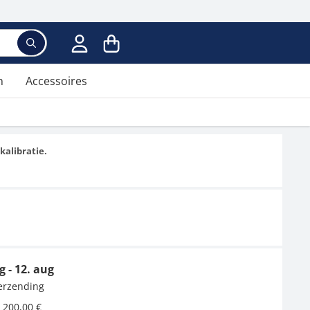
Voer een zoekterm in; er verschijnen suggesties ter
n
Accessoires
kalibratie.
g - 12. aug
verzending
 200,00 €