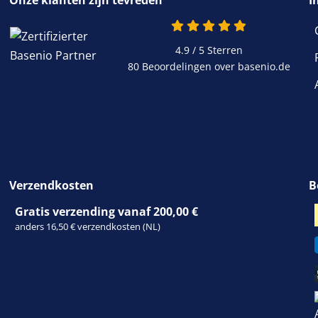
Onze klanten zijn tevreden
I
4.9 van 5
4.9 / 5
Sterren
80 Beoordelingen over basenio.de
wordt in een nieuw 
Verzendkosten
B
Gratis verzending vanaf 200,00 €
anders 16,50 € verzendkosten (NL)