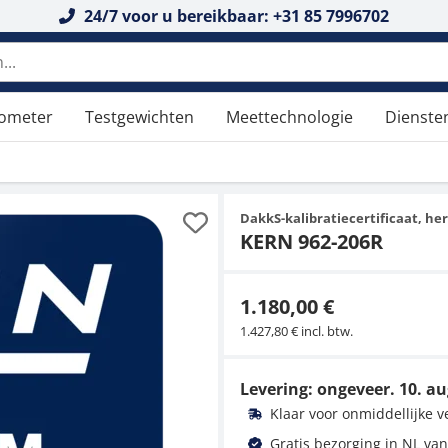
24/7 voor u bereikbaar: +31 85 7996702
n doorzoeken
tometer
Testgewichten
Meettechnologie
Dienste
DakkS-kalibratiecertificaat, her
KERN 962-206R
1.180,00 €
1.427,80 € incl. btw.
Levering: ongeveer.
10. au
Klaar voor onmiddellijke 
Gratis bezorging in NL van