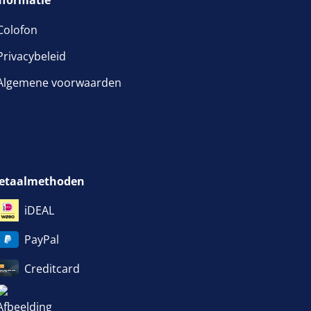
nformatie
Colofon
Privacybeleid
venster geopend
Algemene voorwaarden
etaalmethoden
iDEAL
PayPal
Creditcard