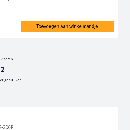
Toevoegen aan winkelmandje
dviseren.
02
er
gebruiken.
2-206R