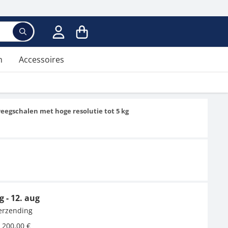
n
Accessoires
eegschalen met hoge resolutie tot 5 kg
g - 12. aug
verzending
 200,00 €