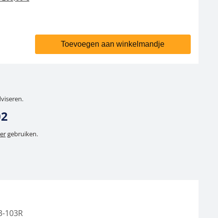
Toevoegen aan winkelmandje
dviseren.
02
er
gebruiken.
3-103R