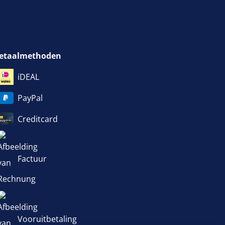
etaalmethoden
iDEAL
PayPal
Creditcard
Factuur
Vooruitbetaling