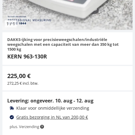
Hangende weegschalen
Orgelschalen
Weegschaal inclusief software
Spannings- en compressiebelastingcellen
Videomicroscopen
Toepassingen voor experts
Suiker
Newton-gewichten
Geluidsniveaumeter
Overig
1
/
1
Kraanweegschalen
Accessoires
Trekapparaten
Externe verlichting
Universele toepassingen
Kleurmeting
DAKKS-ijking voor precisieweegschalen/industriële
Bankweegschaal
Microscoop camera's
Accessoires
weegschalen met een capaciteit van meer dan 350 kg tot
1500 kg
KERN 963-130R
Accessoires
225,00 €
272,25 € incl. btw.
Levering: ongeveer.
10. aug - 12. aug
Klaar voor onmiddellijke verzending
Gratis bezorging in NL van 200,00 €
plus. Verzending