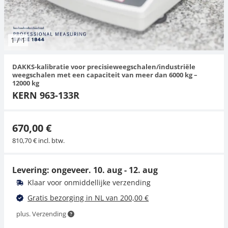
Hangende weegschalen
Orgelschalen
Weegschaal inclusief software
Spannings- en compressiebelastingcellen
Videomicroscopen
Toepassingen voor experts
Suiker
Newton-gewichten
Geluidsniveaumeter
Overig
1
/
1
Kraanweegschalen
Accessoires
Trekapparaten
Externe verlichting
Universele toepassingen
Kleurmeting
DAKKS-kalibratie voor precisieweegschalen/industriële
Bankweegschaal
Microscoop camera's
Accessoires
weegschalen met een capaciteit van meer dan 6000 kg –
12000 kg
KERN 963-133R
Accessoires
670,00 €
810,70 € incl. btw.
Levering: ongeveer.
10. aug - 12. aug
Klaar voor onmiddellijke verzending
Gratis bezorging in NL van 200,00 €
plus. Verzending