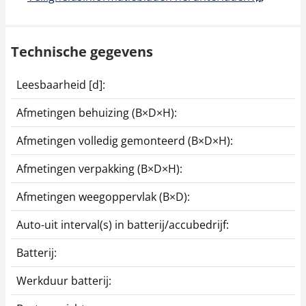
Technische gegevens
Leesbaarheid [d]:
1
Afmetingen behuizing (B×D×H):
1
Afmetingen volledig gemonteerd (B×D×H):
1
Afmetingen verpakking (B×D×H):
2
Afmetingen weegoppervlak (B×D):
1
Auto-uit interval(s) in batterij/accubedrijf:
1
Batterij:
2
Werkduur batterij:
1