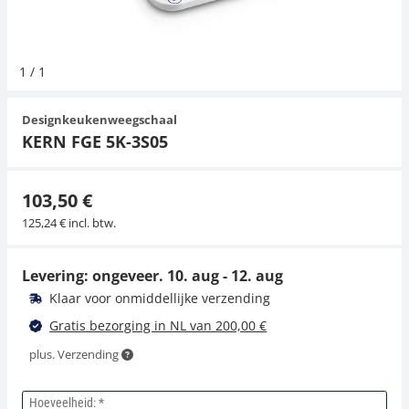
Hangende weegschalen
Orgelschalen
Spannings- en compressiebelastingcellen
Videomicroscopen
Toepassingen voor experts
Suiker
Newton-gewichten
Geluidsniveaumeter
Overig
1
/
1
Kraanweegschalen
Trekapparaten
Externe verlichting
Universele toepassingen
Kleurmeting
Designkeukenweegschaal
Bankweegschaal
Microscoop camera's
Accessoires
KERN FGE 5K-3S05
Accessoires
103,50 €
125,24 € incl. btw.
Levering: ongeveer.
10. aug - 12. aug
Klaar voor onmiddellijke verzending
Gratis bezorging in NL van 200,00 €
plus. Verzending
Hoeveelheid: