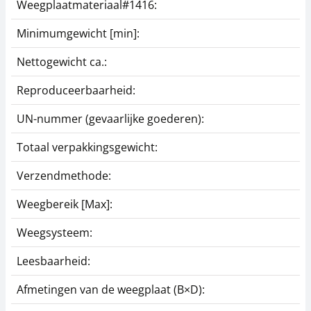
Weegplaatmateriaal#1416:
A
Minimumgewicht [min]:
5
Nettogewicht ca.:
1
Reproduceerbaarheid:
1
UN-nummer (gevaarlijke goederen):
3
Totaal verpakkingsgewicht:
6
Verzendmethode:
P
Weegbereik [Max]:
5
Weegsysteem:
R
Leesbaarheid:
1
Afmetingen van de weegplaat (B×D):
1