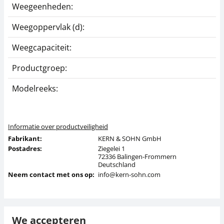
Weegeenheden:
F
Weegoppervlak (d):
1
Weegcapaciteit:
5
Productgroep:
K
Modelreeks:
F
Informatie over productveiligheid
Fabrikant:
KERN & SOHN GmbH
Postadres:
Ziegelei 1
72336 Balingen-Frommern
Deutschland
Neem contact met ons op:
info@kern-sohn.com
We accepteren