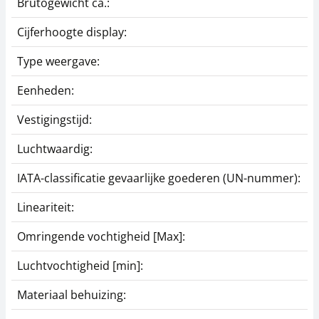
Brutogewicht ca.:
2
Cijferhoogte display:
Type weergave:
L
Eenheden:
g
Vestigingstijd:
2
Luchtwaardig:
j
IATA-classificatie gevaarlijke goederen (UN-nummer):
L
Lineariteit:
±
Omringende vochtigheid [Max]:
8
Luchtvochtigheid [min]:
0
Materiaal behuizing:
A