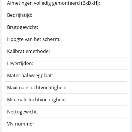
Afmetingen volledig gemonteerd (BxDxH):
1
Bedrijfstijd:
1
Brutogewicht:
2
Hoogte van het scherm:
Kalibratiemethode:
A
Levertijden:
1
Materiaal weegplaat:
A
Maximale luchtvochtigheid:
Minimale luchtvochtigheid:
Nettogewicht:
1
VN-nummer:
3