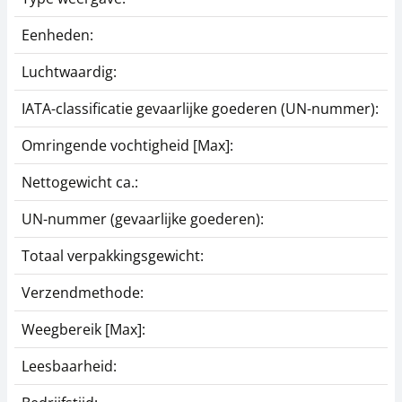
Eenheden:
k
Luchtwaardig:
j
IATA-classificatie gevaarlijke goederen (UN-nummer):
L
Omringende vochtigheid [Max]:
8
Nettogewicht ca.:
0
UN-nummer (gevaarlijke goederen):
3
Totaal verpakkingsgewicht:
1
Verzendmethode:
P
Weegbereik [Max]:
8
Leesbaarheid:
1