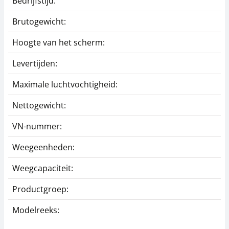
Bedrijfstijd:
5
Brutogewicht:
1
Hoogte van het scherm:
Levertijden:
1
Maximale luchtvochtigheid:
Nettogewicht:
0
VN-nummer:
3
Weegeenheden:
K
Weegcapaciteit:
8
Productgroep:
H
Modelreeks: