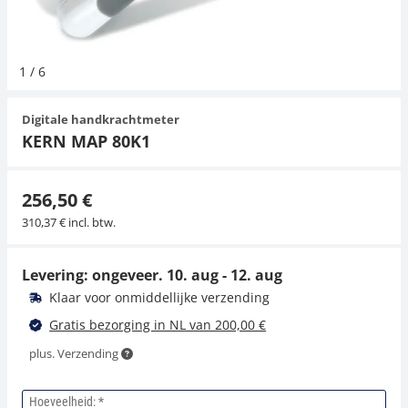
Hangende weegschalen
Spannings- en compressiebelastingcellen
Videomicroscopen
Toepassingen voor experts
Suiker
Newton-gewichten
Geluidsniveaumeter
Overig
1
/
6
Kraanweegschalen
Trekapparaten
Externe verlichting
Universele toepassingen
Kleurmeting
Digitale handkrachtmeter
Bankweegschaal
Microscoop camera's
Accessoires
KERN MAP 80K1
Accessoires
256,50 €
310,37 € incl. btw.
Levering: ongeveer.
10. aug - 12. aug
Klaar voor onmiddellijke verzending
Gratis bezorging in NL van 200,00 €
plus. Verzending
Hoeveelheid: