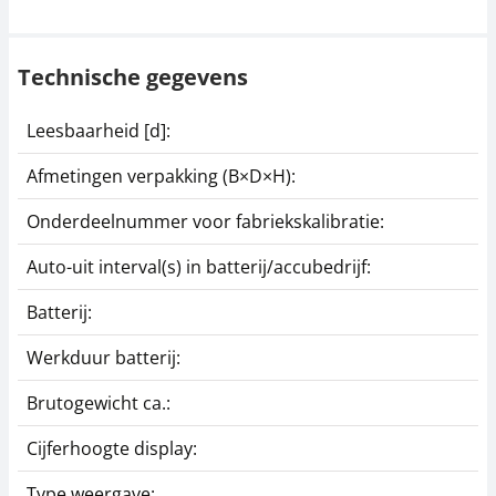
Technische gegevens
Leesbaarheid [d]:
1
Afmetingen verpakking (B×D×H):
3
Onderdeelnummer voor fabriekskalibratie:
9
Auto-uit interval(s) in batterij/accubedrijf:
1
Batterij:
C
Werkduur batterij:
5
Brutogewicht ca.:
1
Cijferhoogte display:
Type weergave:
G