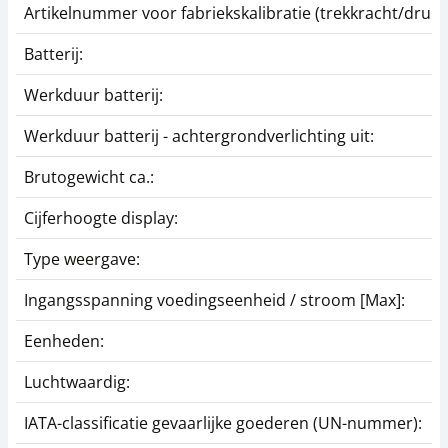
Artikelnummer voor fabriekskalibratie (trekkracht/druk):
Batterij:
Werkduur batterij:
Werkduur batterij - achtergrondverlichting uit:
Brutogewicht ca.:
Standaard
Standaard opzetstuk
opzetelementen AC
met kleine klem
Cijferhoogte display:
430
SAUTER AC 22
Type weergave:
49,50 €
124,20 €
59,89 € incl. btw.
150,28 € incl. btw.
Ingangsspanning voedingseenheid / stroom [Max]:
Eenheden:
Luchtwaardig:
IATA-classificatie gevaarlijke goederen (UN-nummer):