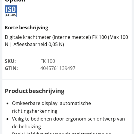
Klem SAUTER AE 03
Klem SAUTER AE 04
Korte beschrijving
Digitale krachtmeter (interne meetcel) FK 100 (Max 100
288,00 €
220,50 €
N | Afleesbaarheid 0,05 N)
348,48 € incl. btw.
266,81 € incl. btw.
SKU:
FK 100
GTIN:
4045761139497
Productbeschrijving
Omkeerbare display: automatische
Kabel- en
Klem SAUTER AE 06
richtingsherkenning
draadspanklem
SAUTER AE 05
Veilig te bedienen door ergonomisch ontwerp van
220,50 €
de behuizing
266,81 € incl. btw.
58,50 €