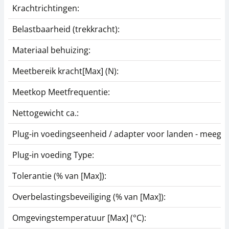
Krachtrichtingen:
Schroefspanklem
Schroefspanklem
Belastbaarheid (trekkracht):
SAUTER AE 500
SAUTER AC 01R
Materiaal behuizing:
175,50 €
64,80 €
212,36 € incl. btw.
78,41 € incl. btw.
Meetbereik kracht[Max] (N):
Meetkop Meetfrequentie:
Nettogewicht ca.:
Plug-in voedingseenheid / adapter voor landen - meegel
Plug-in voeding Type:
Huls SAUTER AFM 23
Tolerantie (% van [Max]):
16,20 €
Overbelastingsbeveiliging (% van [Max]):
19,60 € incl. btw.
Omgevingstemperatuur [Max] (°C):