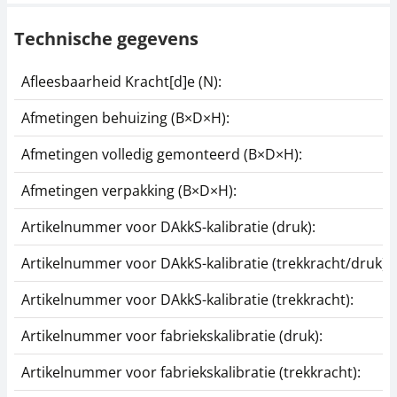
Technische gegevens
Klem SAUTER AC 03R
Schroefspanklem
SAUTER AC 14
Afleesbaarheid Kracht[d]e (N):
68,40 €
59,40 €
82,76 € incl. btw.
Afmetingen behuizing (B×D×H):
71,87 € incl. btw.
Afmetingen volledig gemonteerd (B×D×H):
Afmetingen verpakking (B×D×H):
Artikelnummer voor DAkkS-kalibratie (druk):
Artikelnummer voor DAkkS-kalibratie (trekkracht/druk):
Artikelnummer voor DAkkS-kalibratie (trekkracht):
Handvat van roestvrij
Schroefspanklem
staal SAUTER AFK 02
SAUTER AC 01
Artikelnummer voor fabriekskalibratie (druk):
94,50 €
124,20 €
Artikelnummer voor fabriekskalibratie (trekkracht):
114,35 € incl. btw.
150,28 € incl. btw.