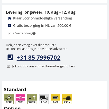
19,60 € incl. btw.
71,10 €
Levering: ongeveer.
10. aug - 12. aug
86,03 € incl. btw.
Klaar voor onmiddellijke verzending
Gratis bezorging in NL van 200,00 €
plus. Verzending
Heb je een vraag over dit product?
Bel ons en laat ons je individueel adviseren.
+31 85 7996702
Standaard klem AE 01
Standaard klem AE 02
Je kunt ook ons
contactformulier
gebruiken.
130,50 €
148,50 €
157,91 € incl. btw.
179,69 € incl. btw.
Standard
Option