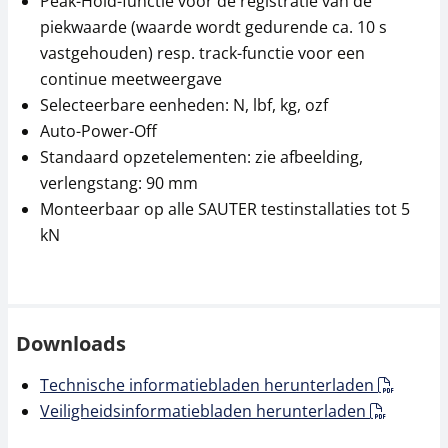
Peak-Hold-functie voor de registratie van de
70,79 € incl. btw.
piekwaarde (waarde wordt gedurende ca. 10 s
vastgehouden) resp. track-functie voor een
continue meetweergave
Selecteerbare eenheden: N, lbf, kg, ozf
Auto-Power-Off
Standaard opzetelementen: zie afbeelding,
verlengstang: 90 mm
Monteerbaar op alle SAUTER testinstallaties tot 5
Wiggenklem met
Schroefspanklem
kN
bekken AE 07
SAUTER AC 14R
234,00 €
35,10 €
283,14 € incl. btw.
42,47 € incl. btw.
Downloads
Technische informatiebladen herunterladen
Veiligheidsinformatiebladen herunterladen