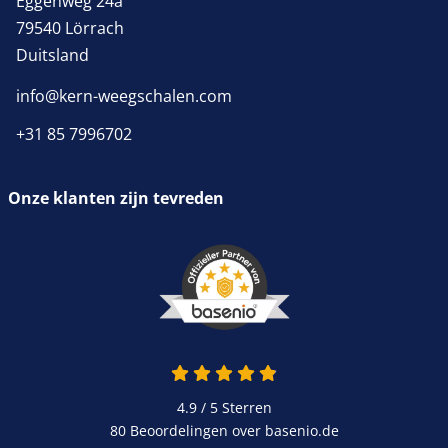
Eggenweg 24a
79540 Lörrach
Duitsland
info@kern-weegschalen.com
+31 85 7996702
Onze klanten zijn tevreden
4.9 van 5
4.9 / 5
Sterren
80 Beoordelingen over basenio.de