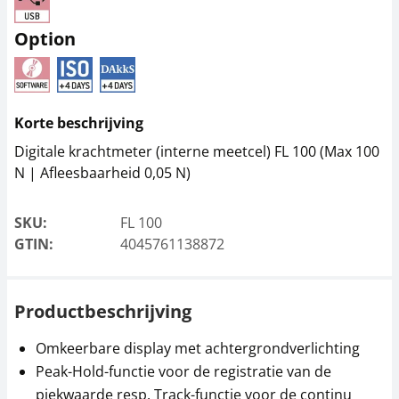
Option
Schroefspanklem
Klem SAUTER AC 18R
SAUTER AC 14R
76,50 €
35,10 €
92,57 € incl. btw.
Korte beschrijving
42,47 € incl. btw.
Digitale krachtmeter (interne meetcel) FL 100 (Max 100
N | Afleesbaarheid 0,05 N)
SKU:
FL 100
GTIN:
4045761138872
Productbeschrijving
Standaard opzetstuk
Klem SAUTER AE 04
met kleine klem
Omkeerbare display met achtergrondverlichting
SAUTER AC 22R
220,50 €
Peak-Hold-functie voor de registratie van de
266,81 € incl. btw.
71,10 €
piekwaarde resp. Track-functie voor de continu