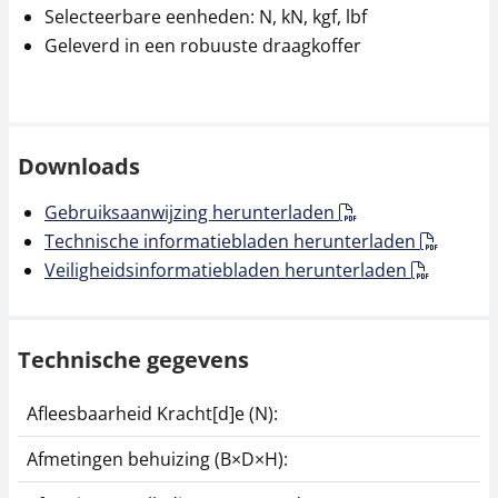
Selecteerbare eenheden: N, kN, kgf, lbf
Geleverd in een robuuste draagkoffer
Interfacekabel FL-A01
Schroefspanklem
SAUTER AC 14
45,00 €
59,40 €
54,45 € incl. btw.
Downloads
71,87 € incl. btw.
Gebruiksaanwijzing herunterladen
Technische informatiebladen herunterladen
Veiligheidsinformatiebladen herunterladen
Technische gegevens
Schroefspanklem
Grijpklemhulpstuk
Afleesbaarheid Kracht[d]e (N):
SAUTER AC 01
voor insteek- en
uittrektests tot 5 kN,
Afmetingen behuizing (B×D×H):
2 stuks
124,20 €
150,28 € incl. btw.