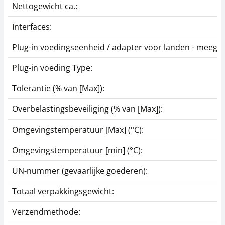
66,43 € incl. btw.
Nettogewicht ca.:
Interfaces:
Plug-in voedingseenheid / adapter voor landen - meegel
Plug-in voeding Type:
Tolerantie (% van [Max]):
Huls SAUTER AFM 07
Overbelastingsbeveiliging (% van [Max]):
16,20 €
Omgevingstemperatuur [Max] (°C):
19,60 € incl. btw.
Omgevingstemperatuur [min] (°C):
UN-nummer (gevaarlijke goederen):
Totaal verpakkingsgewicht:
Verzendmethode: