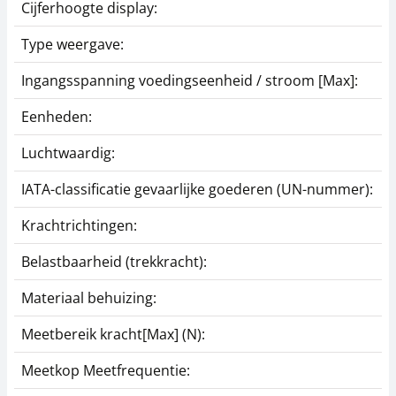
Cijferhoogte display:
Type weergave:
Klem SAUTER AC 03
Klem SAUTER AC 18
Ingangsspanning voedingseenheid / stroom [Max]:
135,90 €
140,40 €
Eenheden:
164,44 € incl. btw.
169,88 € incl. btw.
Luchtwaardig:
IATA-classificatie gevaarlijke goederen (UN-nummer):
Krachtrichtingen:
Belastbaarheid (trekkracht):
Materiaal behuizing:
Interfacekabel FL-A04
Standaard
opzetelementen
Meetbereik kracht[Max] (N):
SAUTER AC 43
53,10 €
Meetkop Meetfrequentie:
64,25 € incl. btw.
54,90 €