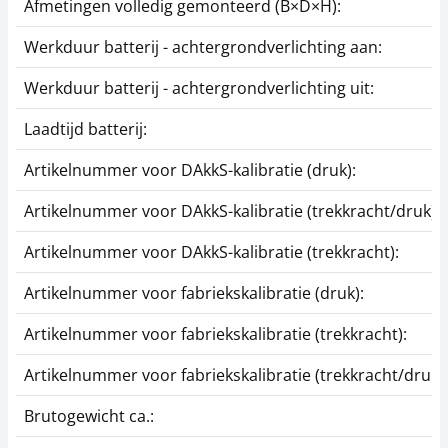
100,80 €
Afmetingen volledig gemonteerd (B×D×H):
121,97 € incl. btw.
Werkduur batterij - achtergrondverlichting aan:
Werkduur batterij - achtergrondverlichting uit:
Laadtijd batterij:
Artikelnummer voor DAkkS-kalibratie (druk):
Artikelnummer voor DAkkS-kalibratie (trekkracht/druk):
Edelstalen kogelkop
Klem SAUTER AC 12
Artikelnummer voor DAkkS-kalibratie (trekkracht):
SAUTER AC 02
85,50 €
Artikelnummer voor fabriekskalibratie (druk):
58,50 €
103,46 € incl. btw.
70,79 € incl. btw.
Artikelnummer voor fabriekskalibratie (trekkracht):
Artikelnummer voor fabriekskalibratie (trekkracht/druk):
Brutogewicht ca.: