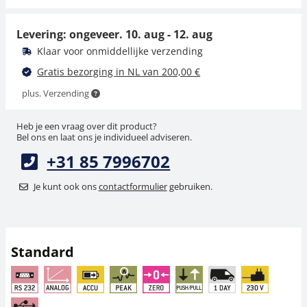
175,50 €
64,80 €
212,36 € incl. btw.
78,41 € incl. btw.
Levering: ongeveer.
10. aug - 12. aug
Klaar voor onmiddellijke verzending
Gratis bezorging in NL van 200,00 €
plus. Verzending
Heb je een vraag over dit product?
Bel ons en laat ons je individueel adviseren.
+31 85 7996702
Klem SAUTER AC 03R
Klem SAUTER AC 12R
Je kunt ook ons
contactformulier
gebruiken.
68,40 €
45,00 €
82,76 € incl. btw.
54,45 € incl. btw.
Standard