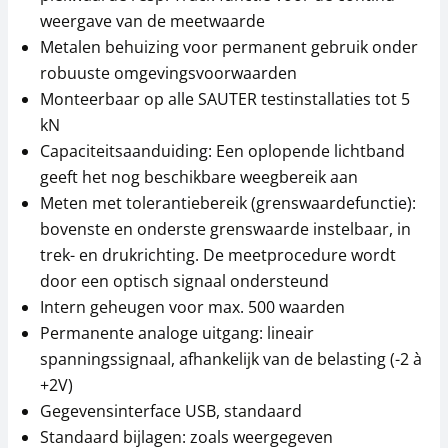
86,03 € incl. btw.
weergave van de meetwaarde
Metalen behuizing voor permanent gebruik onder
robuuste omgevingsvoorwaarden
Monteerbaar op alle SAUTER testinstallaties tot 5
kN
Capaciteitsaanduiding: Een oplopende lichtband
geeft het nog beschikbare weegbereik aan
Meten met tolerantiebereik (grenswaardefunctie):
Klem SAUTER AE 06
Standaard opzetstuk
bovenste en onderste grenswaarde instelbaar, in
met kleine klem
SAUTER AC 22
trek- en drukrichting. De meetprocedure wordt
220,50 €
door een optisch signaal ondersteund
266,81 € incl. btw.
124,20 €
Intern geheugen voor max. 500 waarden
150,28 € incl. btw.
Permanente analoge uitgang: lineair
spanningssignaal, afhankelijk van de belasting (-2 à
+2V)
Gegevensinterface USB, standaard
Standaard bijlagen: zoals weergegeven