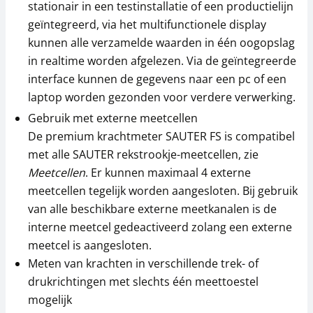
stationair in een testinstallatie of een productielijn
392,04 € incl. btw.
392,04 € incl. btw.
geïntegreerd, via het multifunctionele display
kunnen alle verzamelde waarden in één oogopslag
in realtime worden afgelezen. Via de geïntegreerde
interface kunnen de gegevens naar een pc of een
laptop worden gezonden voor verdere verwerking.
Gebruik met externe meetcellen
De premium krachtmeter SAUTER FS is compatibel
Meetcel SAUTER CS
Meetcel SAUTER CS 1-
met alle SAUTER rekstrookje-meetcellen, zie
500-3P2
Y1
Meetcellen
. Er kunnen maximaal 4 externe
252,00 €
310,50 €
meetcellen tegelijk worden aangesloten. Bij gebruik
van alle beschikbare externe meetkanalen is de
304,92 € incl. btw.
375,71 € incl. btw.
interne meetcel gedeactiveerd zolang een externe
meetcel is aangesloten.
Meten van krachten in verschillende trek- of
drukrichtingen met slechts één meettoestel
mogelijk