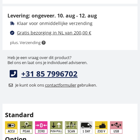
35,10 €
225,00 €
42,47 € incl. btw.
272,25 € incl. btw.
Levering: ongeveer.
10. aug - 12. aug
Klaar voor onmiddellijke verzending
Gratis bezorging in NL van 200,00 €
plus. Verzending
Heb je een vraag over dit product?
Bel ons en laat ons je individueel adviseren.
+31 85 7996702
Meetcel SAUTER CO
Meetcel SAUTER CO
200-Y2
500-Y2
Je kunt ook ons
contactformulier
gebruiken.
279,00 €
279,00 €
337,59 € incl. btw.
337,59 € incl. btw.
Standard
Option