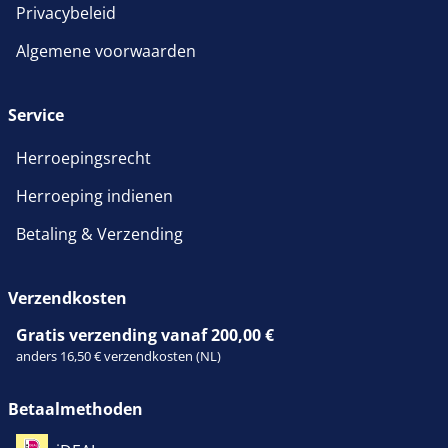
Privacybeleid
Algemene voorwaarden
Service
Herroepingsrecht
Herroeping indienen
Meetcel SAUTER CS
Meetcel SAUTER CS
2000-3P2
7500-3P2
Betaling & Verzending
252,00 €
306,00 €
304,92 € incl. btw.
370,26 € incl. btw.
Verzendkosten
Gratis verzending vanaf 200,00 €
anders 16,50 € verzendkosten (NL)
Betaalmethoden