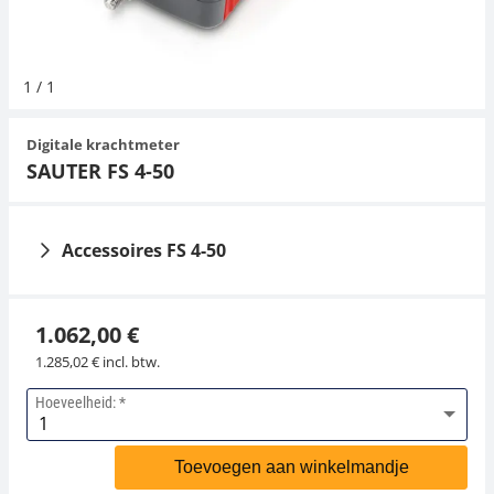
Hangende weegschalen
Orgelschalen
Weegschaal inclusief software
Spannings- en compressiebelastingcellen
Videomicroscopen
Toepassingen voor experts
Suiker
Newton-gewichten
Overig
1
/
1
Kraanweegschalen
Accessoires
Trekapparaten
Externe verlichting
Universele toepassingen
Digitale krachtmeter
Bankweegschaal
Microscoop camera's
SAUTER FS 4-50
Accessoires
Accessoires FS 4-50
1.062,00 €
1.285,02 € incl. btw.
Hoeveelheid:
Schroefspanklem
Meetcel SAUTER CO
SAUTER AC 14R
50-Y2
Toevoegen aan winkelmandje