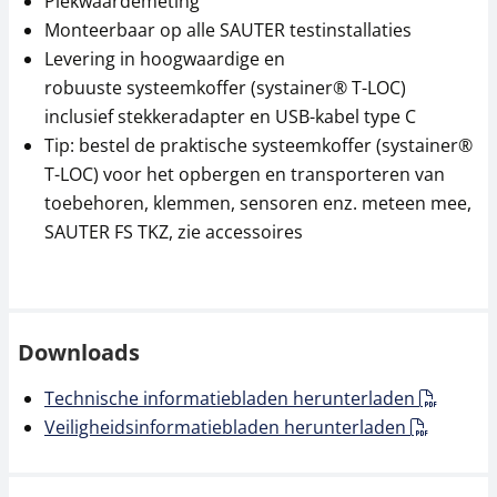
Piekwaardemeting
Monteerbaar op alle SAUTER testinstallaties
Levering in hoogwaardige en
robuuste systeemkoffer (systainer® T-LOC)
inclusief stekkeradapter en USB-kabel type C
Tip: bestel de praktische systeemkoffer (systainer®
T-LOC) voor het opbergen en transporteren van
toebehoren, klemmen, sensoren enz. meteen mee,
Meetcel SAUTER CO
Meetcel SAUTER CO
10-Y1
100-Y1
SAUTER FS TKZ, zie accessoires
153,00 €
153,00 €
185,13 € incl. btw.
185,13 € incl. btw.
Downloads
Technische informatiebladen herunterladen
Veiligheidsinformatiebladen herunterladen