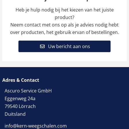
179,69 € incl. btw.
157,91 € incl. btw.
Heb je hulp nodig bij het kiezen van het juiste
product?
Neem contact met ons op als je advies nodig hebt
over producten, het gebruik ervan of bestellingen.
Uw bericht aan ons
Meetcel SAUTER CR
Meetcel SAUTER CS
10000-1Y1
20-Y1
Adres & Contact
387,00 €
310,50 €
468,27 € incl. btw.
375,71 € incl. btw.
Ascuro Service GmbH
Eggenweg 24a
79540 Lörrach
Duitsland
info@kern-weegschalen.com