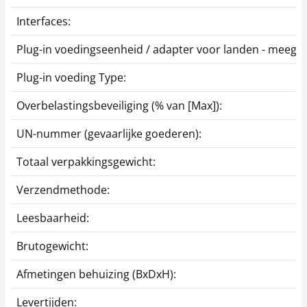
Meetcel SAUTER CS 5-
Meetcel SAUTER CS
Y1
10-Y1
Interfaces:
310,50 €
310,50 €
Plug-in voedingseenheid / adapter voor landen - meegel
375,71 € incl. btw.
375,71 € incl. btw.
Plug-in voeding Type:
Overbelastingsbeveiliging (% van [Max]):
UN-nummer (gevaarlijke goederen):
Totaal verpakkingsgewicht:
Verzendmethode:
Klem SAUTER AE 03
Klem SAUTER AE 04
Leesbaarheid:
288,00 €
220,50 €
Brutogewicht:
348,48 € incl. btw.
266,81 € incl. btw.
Afmetingen behuizing (BxDxH):
Levertijden: