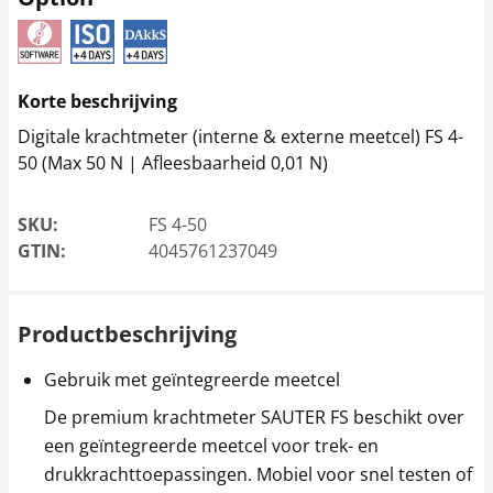
Meetcel SAUTER CO
Meetcel SAUTER CO
Korte beschrijving
1000-Y2
2000-Y2
Digitale krachtmeter (interne & externe meetcel) FS 4-
279,00 €
310,50 €
50 (Max 50 N | Afleesbaarheid 0,01 N)
337,59 € incl. btw.
375,71 € incl. btw.
SKU:
FS 4-50
GTIN:
4045761237049
Productbeschrijving
Gebruik met geïntegreerde meetcel
Meetcel SAUTER CS
Meetcel SAUTER CS
De premium krachtmeter SAUTER FS beschikt over
50-3P2
250-3P2
een geïntegreerde meetcel voor trek- en
324,00 €
324,00 €
drukkrachttoepassingen. Mobiel voor snel testen of