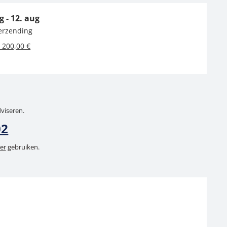
g - 12. aug
verzending
 200,00 €
dviseren.
02
er
gebruiken.