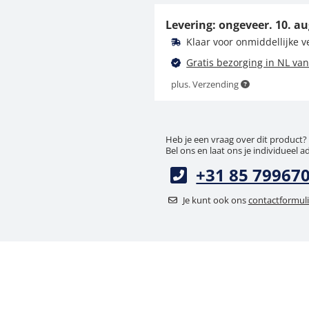
A1010
Levering: ongeveer.
10. au
22,50 €
Klaar voor onmiddellijke 
27,22 € incl. btw.
Gratis bezorging in NL van
plus. Verzending
Heb je een vraag over dit product?
Bel ons en laat ons je individueel a
+31 85 79967
Je kunt ook ons
contactformuli