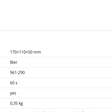
170×110×50 mm
Bier
961-290
60 s
yes
0,35 kg