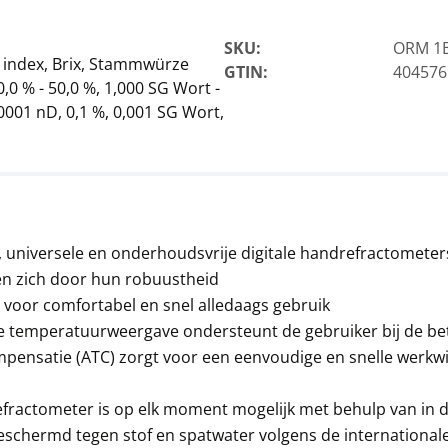
SKU:
ORM 1
e index, Brix, Stammwürze
GTIN:
404576
0,0 % - 50,0 %, 1,000 SG Wort -
,0001 nD, 0,1 %, 0,001 SG Wort,
universele en onderhoudsvrije digitale handrefractometer
en zich door hun robuustheid
t voor comfortabel en snel alledaags gebruik
rde temperatuurweergave ondersteunt de gebruiker bij de 
ensatie (ATC) zorgt voor een eenvoudige en snelle werkw
 refractometer is op elk moment mogelijk met behulp van in 
eschermd tegen stof en spatwater volgens de international