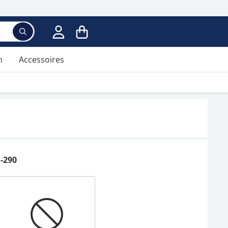
Voer een zoekterm in; er verschijnen suggesties ter
n
Accessoires
1-290