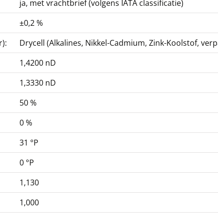
ja, met vrachtbrief (volgens IATA classificatie)
±0,2 %
):
Drycell (Alkalines, Nikkel-Cadmium, Zink-Koolstof, ver
1,4200 nD
1,3330 nD
50 %
0 %
31 °P
0 °P
1,130
1,000