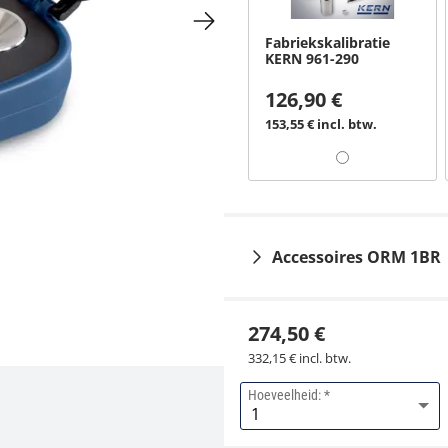
Fabriekskalibratie
KERN 961-290
126,90 €
153,55 € incl. btw.
Accessoires ORM 1BR
274,50 €
332,15 € incl. btw.
Hoeveelheid:
Vloeistof KERN ORA-