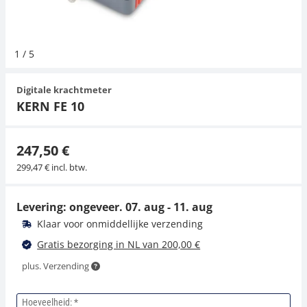
Hangende weegschalen
Orgelschalen
Weegschaal inclusief software
Spannings- en compressiebelastingcellen
Videomicroscopen
Toepassingen voor experts
Suiker
Newton-gewichten
Overig
1
/
5
Kraanweegschalen
Accessoires
Trekapparaten
Externe verlichting
Universele toepassingen
Digitale krachtmeter
Bankweegschaal
Microscoop camera's
KERN FE 10
Accessoires
247,50 €
299,47 € incl. btw.
Levering: ongeveer.
07. aug - 11. aug
Klaar voor onmiddellijke verzending
Gratis bezorging in NL van 200,00 €
plus. Verzending
Hoeveelheid: