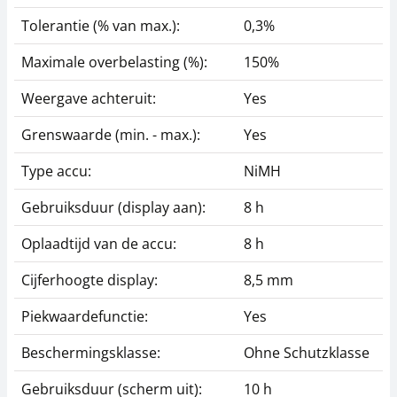
Tolerantie (% van max.):
0,3%
Maximale overbelasting (%):
150%
Weergave achteruit:
Yes
Grenswaarde (min. - max.):
Yes
Type accu:
NiMH
Gebruiksduur (display aan):
8 h
Oplaadtijd van de accu:
8 h
Cijferhoogte display:
8,5 mm
Piekwaardefunctie:
Yes
Beschermingsklasse:
Ohne Schutzklasse
Gebruiksduur (scherm uit):
10 h