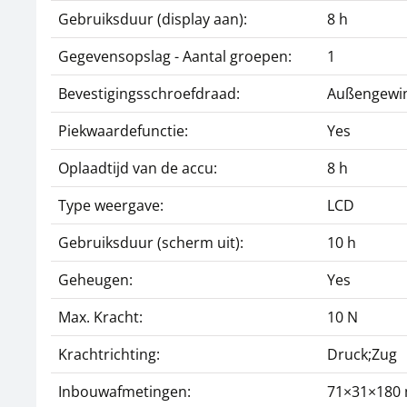
Gebruiksduur (display aan):
8 h
Gegevensopslag - Aantal groepen:
1
Bevestigingsschroefdraad:
Außengewi
Piekwaardefunctie:
Yes
Oplaadtijd van de accu:
8 h
Type weergave:
LCD
Gebruiksduur (scherm uit):
10 h
Geheugen:
Yes
Max. Kracht:
10 N
Krachtrichting:
Druck;Zug
Inbouwafmetingen:
71×31×180