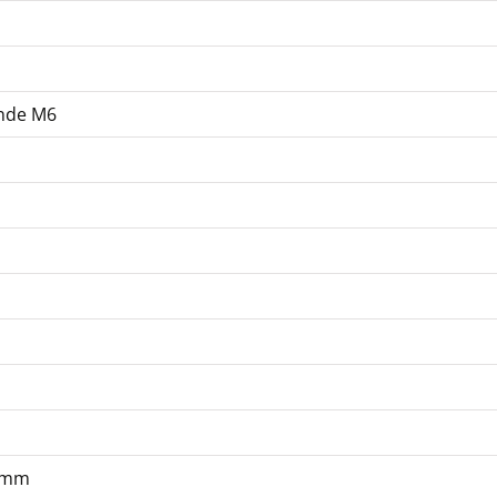
nde M6
 mm