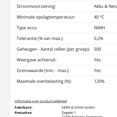
Stroomvoorziening:
Akku & Netz
Minimale opslagtemperatuur:
40 °C
Type accu:
NiMH
Tolerantie (% van max.):
0,2%
Geheugen - Aantal cellen (per groep):
500
Weergave achteruit:
Yes
Grenswaarde (min. - max.):
Yes
Maximale overbelasting (%):
120%
Informatie over productveiligheid
Fabrikant:
KERN & SOHN GmbH
Postadres:
Ziegelei 1
72336 Balingen-Frommern