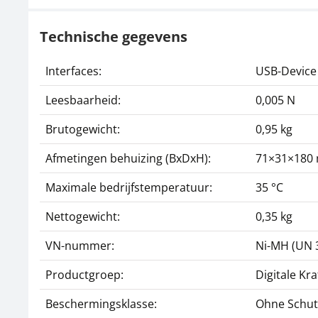
Technische gegevens
Interfaces:
USB-Device
Leesbaarheid:
0,005 N
Brutogewicht:
0,95 kg
Afmetingen behuizing (BxDxH):
71×31×180
Maximale bedrijfstemperatuur:
35 °C
Nettogewicht:
0,35 kg
VN-nummer:
Ni-MH (UN 3
Productgroep:
Digitale Kr
Beschermingsklasse:
Ohne Schut