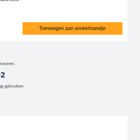
Toevoegen aan winkelmandje
dviseren.
02
er
gebruiken.