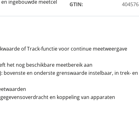
ay en ingebouwde meetcel
GTIN:
404576
iekwaarde of Track-functie voor continue meetweergave
eeft het nog beschikbare meetbereik aan
): bovenste en onderste grenswaarde instelbaar, in trek- e
eetwaarden
e gegevensoverdracht en koppeling van apparaten