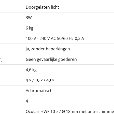
Doorgelaten licht
3W
6 kg
100 V - 240 V AC 50/60 Hz 0,3 A
ja, zonder beperkingen
):
Geen gevaarlijke goederen
4,6 kg
4 × / 10 × / 40 ×
Achromatisch
4
Oculair HWF 10 × / Ø 18mm met anti-schimme