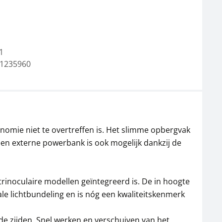
1
1235960
Microscoop oculair
Microscoop oculair
KERN OBB-A1348
KERN OBB-A1349
40,50 €
58,50 €
49,00 € incl. btw.
70,79 € incl. btw.
omie niet te overtreffen is. Het slimme opbergvak
een externe powerbank is ook mogelijk dankzij de
 trinoculaire modellen geïntegreerd is. De in hoogte
 lichtbundeling en is nóg een kwaliteitskenmerk
ide zijden. Snel werken en verschuiven van het