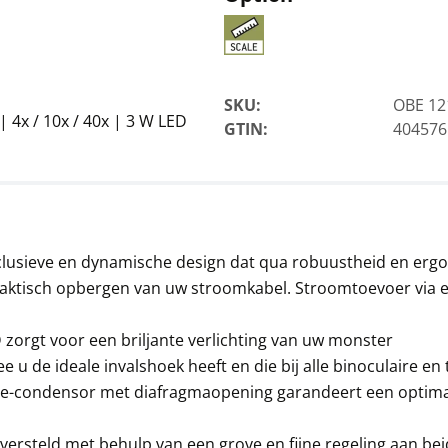
SKU:
OBE 12
 4x / 10x / 40x | 3 W LED
GTIN:
404576
Microscoop objectiev
KERN OBB-A1113
103,50 €
125,24 € incl. btw.
lusieve en dynamische design dat qua robuustheid en ergon
praktisch opbergen van uw stroomkabel. Stroomtoevoer via 
orgt voor een briljante verlichting van uw monster
e u de ideale invalshoek heeft en die bij alle binoculaire en
e-condensor met diafragmaopening garandeert een optimale
e versteld met behulp van een grove en fijne regeling aan be