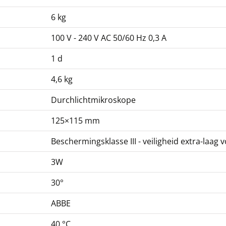
6 kg
100 V - 240 V AC 50/60 Hz 0,3 A
1 d
4,6 kg
Durchlichtmikroskope
125×115 mm
Beschermingsklasse III - veiligheid extra-laag 
3W
30°
ABBE
40 °C