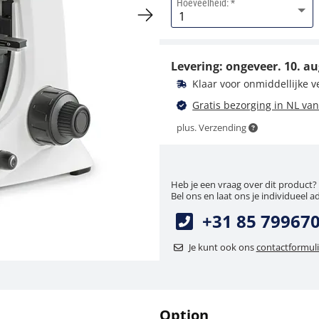
Hoeveelheid:
Donkerveldelement
KERN OBB-A1148
Levering: ongeveer.
10. au
85,50 €
Klaar voor onmiddellijke 
103,46 € incl. btw.
Gratis bezorging in NL van
plus. Verzending
Heb je een vraag over dit product?
Bel ons en laat ons je individueel a
+31 85 79967
Microscoopfilter KERN
Je kunt ook ons
contactformuli
OBB-A1466
22,50 €
27,22 € incl. btw.
Option