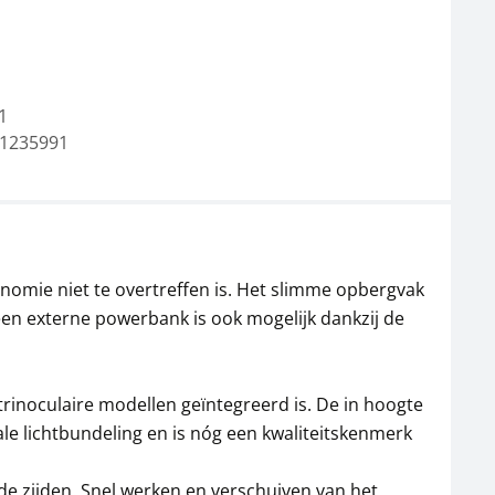
1
1235991
Microscoop oculair
Microscoop oculair
KERN OBB-A1348
KERN OBB-A1349
40,50 €
58,50 €
49,00 € incl. btw.
70,79 € incl. btw.
omie niet te overtreffen is. Het slimme opbergvak
een externe powerbank is ook mogelijk dankzij de
 trinoculaire modellen geïntegreerd is. De in hoogte
 lichtbundeling en is nóg een kwaliteitskenmerk
ide zijden. Snel werken en verschuiven van het