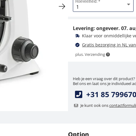
Hoeveelheid:
Donkerveldelement
KERN OBB-A1148
Levering: ongeveer.
07. au
85,50 €
Klaar voor onmiddellijke 
103,46 € incl. btw.
Gratis bezorging in NL van
plus. Verzending
Heb je een vraag over dit product?
Bel ons en laat ons je individueel a
+31 85 79967
Microscoopfilter KERN
Je kunt ook ons
contactformuli
OBB-A1466
22,50 €
27,22 € incl. btw.
Option