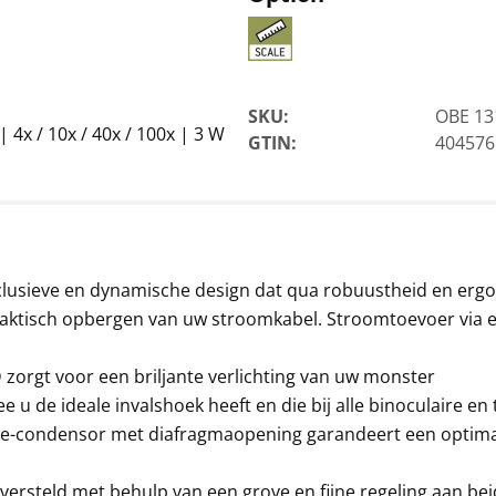
SKU:
OBE 13
4x / 10x / 40x / 100x | 3 W
GTIN:
404576
Microscoop objectiev
KERN OBB-A1113
103,50 €
125,24 € incl. btw.
lusieve en dynamische design dat qua robuustheid en ergon
praktisch opbergen van uw stroomkabel. Stroomtoevoer via 
orgt voor een briljante verlichting van uw monster
e u de ideale invalshoek heeft en die bij alle binoculaire en
e-condensor met diafragmaopening garandeert een optimale
e versteld met behulp van een grove en fijne regeling aan be