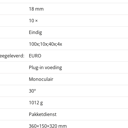
18 mm
10 ×
Eindig
100x;10x;40x;4x
eegeleverd:
EURO
Plug-in voeding
Monoculair
30°
1012 g
Pakketdienst
360×150×320 mm