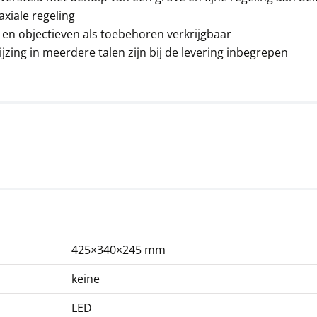
Microscoop objectiev
iale regeling
KERN OBB-A1110
 en objectieven als toebehoren verkrijgbaar
85,50 €
zing in meerdere talen zijn bij de levering inbegrepen
103,46 € incl. btw.
Microscoop oculair
KERN OBB-A1354
425×340×245 mm
45,00 €
54,45 € incl. btw.
keine
LED