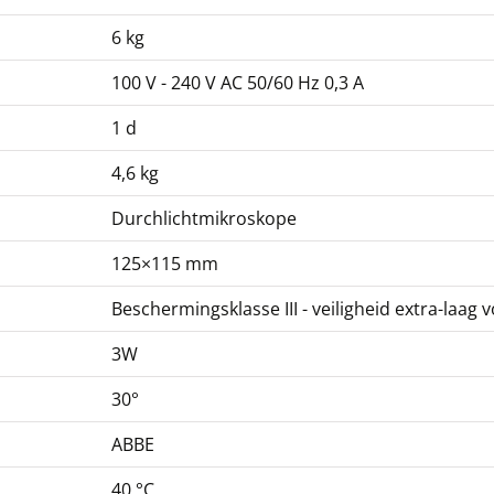
6 kg
100 V - 240 V AC 50/60 Hz 0,3 A
1 d
4,6 kg
Durchlichtmikroskope
125×115 mm
Beschermingsklasse III - veiligheid extra-laag 
3W
30°
ABBE
40 °C